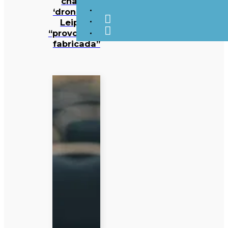
chama
‘drone’ em
Leipzig
“provocação
fabricada”