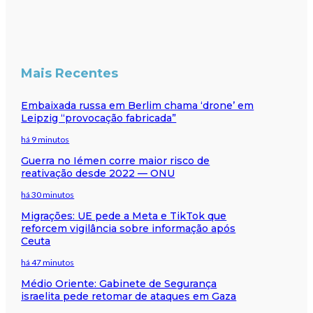
Mais Recentes
Embaixada russa em Berlim chama ‘drone’ em
Leipzig “provocação fabricada”
há 9 minutos
Guerra no Iémen corre maior risco de
reativação desde 2022 — ONU
há 30 minutos
Migrações: UE pede a Meta e TikTok que
reforcem vigilância sobre informação após
Ceuta
há 47 minutos
Médio Oriente: Gabinete de Segurança
israelita pede retomar de ataques em Gaza