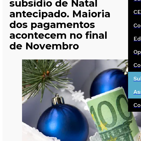
subsídio de Natal
antecipado. Maioria
CE
dos pagamentos
Co
acontecem no final
Ed
de Novembro
Op
Co
Su
As
Co