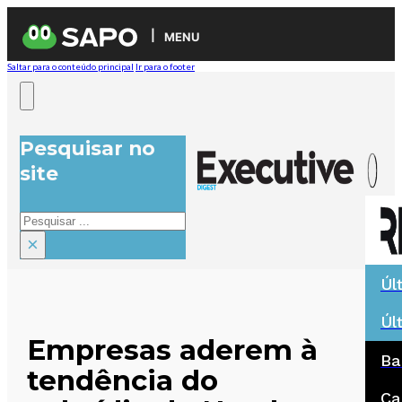
MENU
Saltar para o conteúdo principal
Ir para o footer
Pesquisar no
site
Pesquisar
×
Úl
Úl
Empresas aderem à
Ba
tendência do
Ca