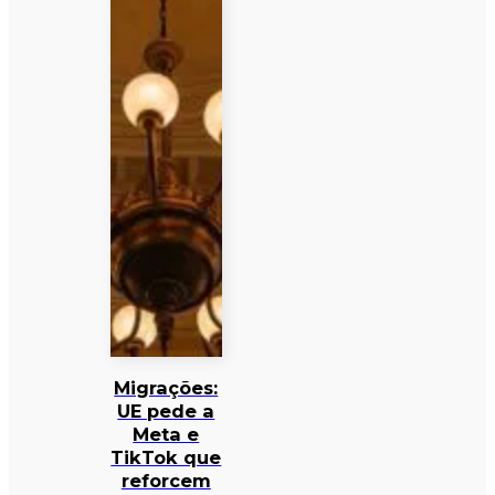
Migrações:
UE pede a
Meta e
TikTok que
reforcem