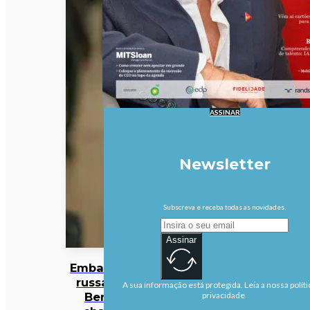
ASSINAR
Newsletter
Subscreva e receba todas as novidades.
Assinar
Embaixada
russa em
A sua informação está protegida. Leia a nossa políti
Berlim
privacidade.