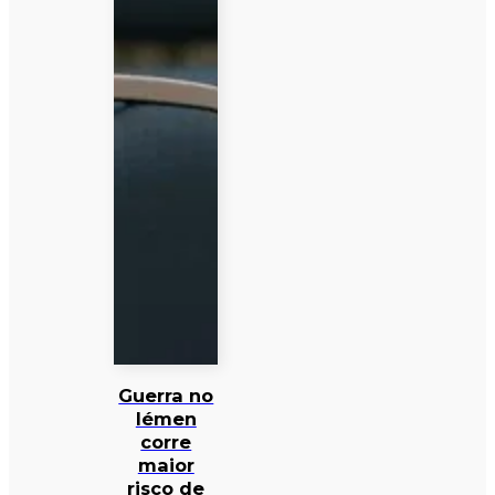
Guerra no
Iémen
corre
maior
risco de