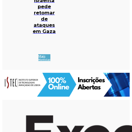
israelita
pede
retomar
de
ataques
em Gaza
Mais
Notícias