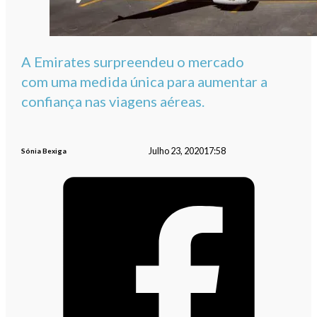
A Emirates surpreendeu o mercado
com uma medida única para aumentar a
confiança nas viagens aéreas.
Julho 23, 2020
17:58
Sónia Bexiga