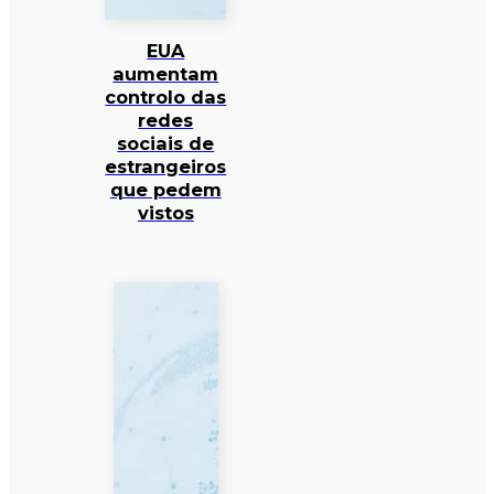
EUA
aumentam
controlo das
redes
sociais de
estrangeiros
que pedem
vistos