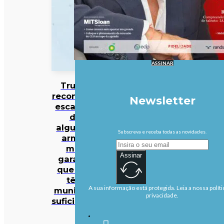
ASSINAR
Trump
reconhece
Newsletter
escassez
de
algumas
Subscreva e receba todas as novidades.
armas
mas
Assinar
garante
que EUA
têm
A sua informação está protegida. Leia a nossa políti
munições
privacidade.
suficientes