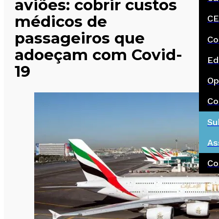
aviões: cobrir custos
médicos de
CE
passageiros que
Co
adoeçam com Covid-
Ed
19
Op
Co
Su
As
Co