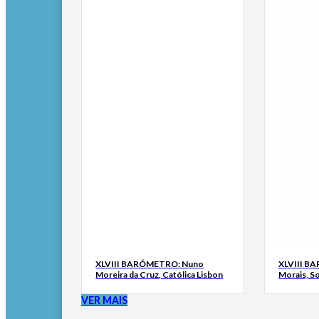
XLVIII BARÓMETRO: Nuno
XLVIII B
Moreira da Cruz, Católica Lisbon
Morais, S
VER MAIS