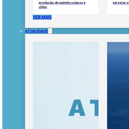
produção de painéis solares e
vai estar
chips
VER MAIS
ATUALIDADE