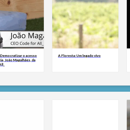
 Democratizar o acesso
A Floresta: Um legado vivo
ia, João Magalhães, da
ll_