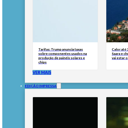
Tarifas: Trump anuncia taxas
Calor até 
sobre componentes usados na
Saara e ch
produção de painéis solares e
vai estar
chips
VER MAIS
EDIÇÃO IMPRESSA