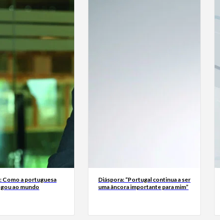
a: Como a portuguesa
Diáspora: “Portugal continua a ser
egou ao mundo
uma âncora importante para mim”