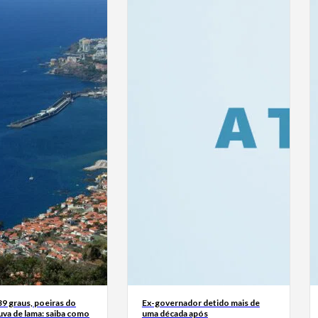
39 graus, poeiras do
Ex-governador detido mais de
uva de lama: saiba como
uma década após