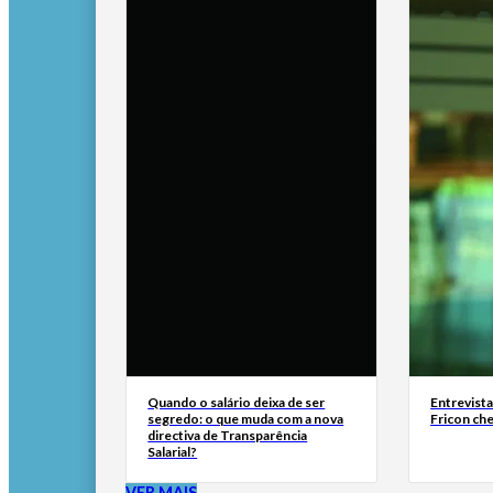
Quando o salário deixa de ser
Entrevist
segredo: o que muda com a nova
Fricon ch
directiva de Transparência
Salarial?
VER MAIS