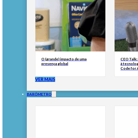
O (grande) impacto de uma
CEO Talk:
presença global
à tecnolog
Code for A
VER MAIS
BARÓMETRO