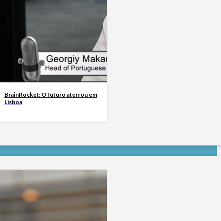
BrainRocket: O futuro aterrou em
Lisboa