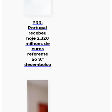
PRR:
Portugal
recebeu
hoje 2.320
milhões de
euros
referente
ao 9.º
desembolso