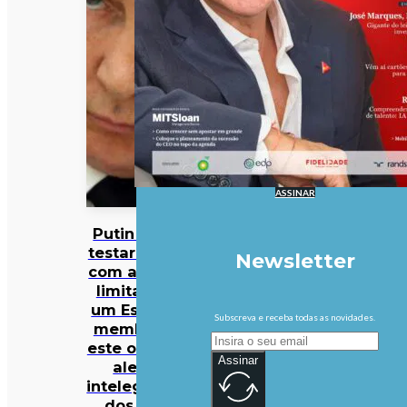
ASSINAR
Putin pode
testar NATO
Newsletter
com ataque
limitado a
um Estado-
Subscreva e receba todas as novidades.
membro já
este outono,
Assinar
alerta
intelegência
dos EUA