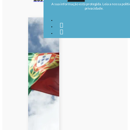
A sua informação está protegida. Leia a nossa políti
privacidade.