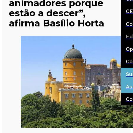
animadores porque
estão a descer”,
CE
afirma Basílio Horta
Co
Ed
Op
Co
Su
As
Co