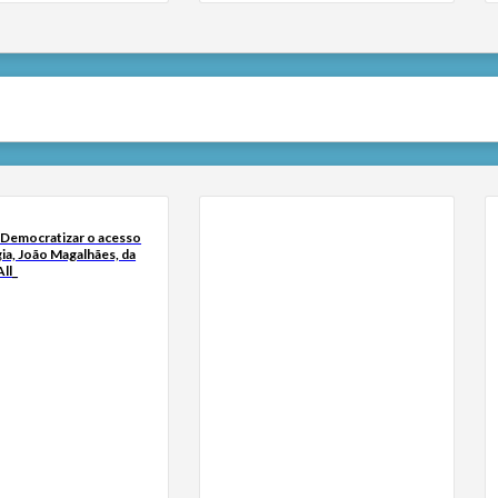
 Democratizar o acesso
ia, João Magalhães, da
ll_