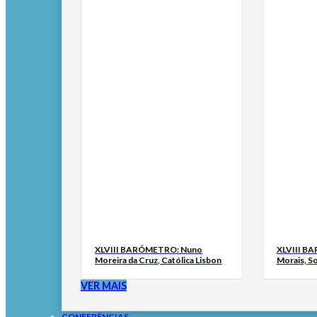
XLVIII BARÓMETRO: Nuno
XLVIII B
Moreira da Cruz, Católica Lisbon
Morais, S
VER MAIS
CONFERÊNCIAS