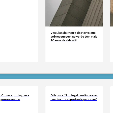
Veículos do Metro do Porto que
sobreaquecem no verão têm mais
10 anos de vida útil
a: Como a portuguesa
Diáspora: “Portugal continua a ser
egou ao mundo
uma âncora importante para mim”