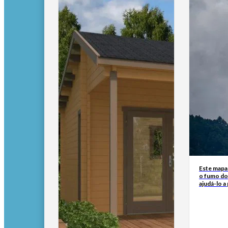
Este mapa
o fumo do
ajudá-lo a