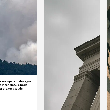
 revela para onde segue
s incêndios… e pode
 proteger a saúde