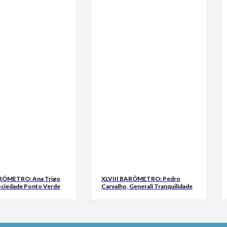
ARÓMETRO: Ana Trigo
XLVIII BARÓMETRO: Pedro
ociedade Ponto Verde
Carvalho, Generali Tranquilidade