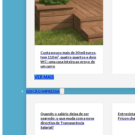
Custa pouco mais de 30 mil euros,
tem 110 m², quatro quartos e dois
WC: uma casa inteira ao preço de
um carro
VER MAIS
EDIÇÃO IMPRESSA
Quando o salário deixa de ser
Entrevist
segredo: o que muda com a nova
Fricon ch
directiva de Transparência
Salarial?