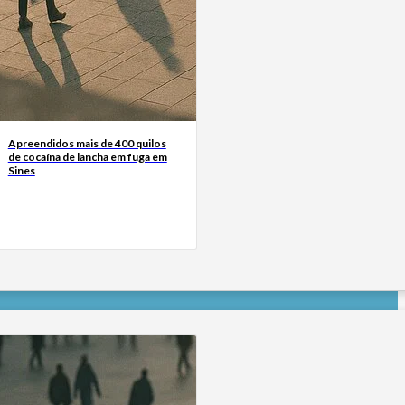
Apreendidos mais de 400 quilos
de cocaína de lancha em fuga em
Sines