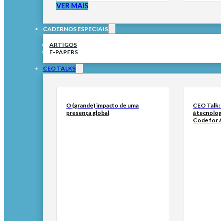
VER MAIS
CADERNOS ESPECIAIS
ARTIGOS
E-PAPERS
CEO TALKS
O (grande) impacto de uma
CEO Talk:
presença global
à tecnolog
Code for A