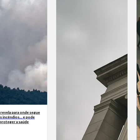
 revela para onde segue
s incêndios… e pode
 proteger a saúde