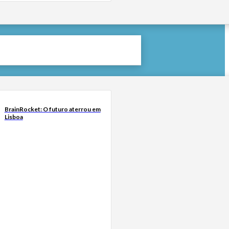
BrainRocket: O futuro aterrou em
Lisboa