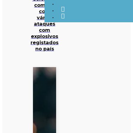
começa
com
vários
ataques
com
explosivos
registados
no país