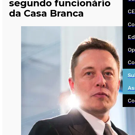
segundo funcionário
da Casa Branca
CE
Co
Ed
Op
Co
Su
As
Co