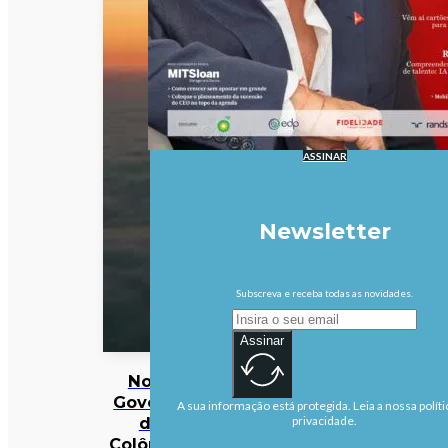
ASSINAR
Newsletter
Subscreva e receba todas as novidades.
Assinar
Novo
Governo
A sua informação está protegida. Leia a nossa políti
da
privacidade.
Colômbia