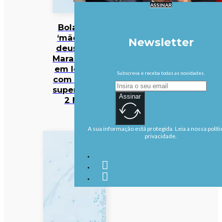
ASSINAR
Bola da
‘mão de
Newsletter
deus’ de
Maradona
em leilão
Subscreva e receba todas as novidades.
com valor
superior a
Assinar
2 ME
A sua informação está protegida. Leia a nossa políti
privacidade.