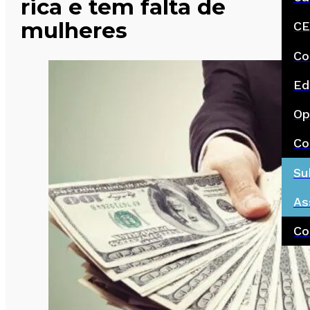
rica e tem falta de
mulheres
CE
Co
Ed
Op
Co
Su
As
Co