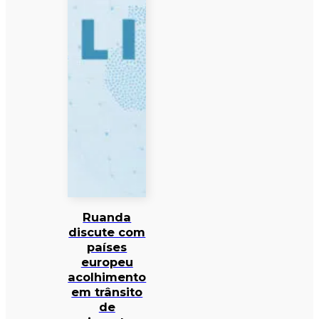
Ruanda
discute com
países
europeu
acolhimento
em trânsito
de