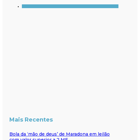
Mais Recentes
Bola da ‘mão de deus’ de Maradona em leilão
com valor superior a 2 ME