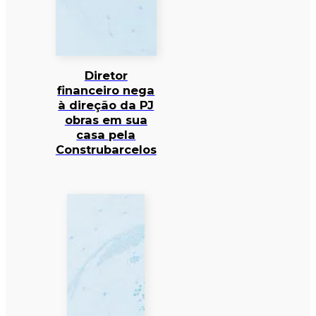
Diretor
financeiro nega
à direção da PJ
obras em sua
casa pela
Construbarcelos