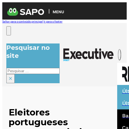
MENU
Saltar para o conteúdo principal
Ir para o footer
Pesquisar no
site
Pesquisar
×
Úl
Úl
Eleitores
Ba
portugueses
Ca