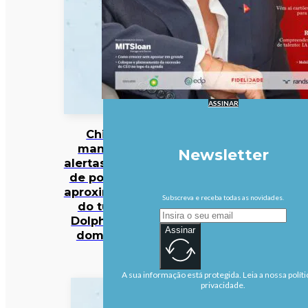
ASSINAR
China
mantém
Newsletter
alertas antes
de possível
aproximação
Subscreva e receba todas as novidades.
do tufão
Dolphin no
Assinar
domingo
A sua informação está protegida. Leia a nossa políti
privacidade.