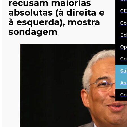
recusam maiorias
absolutas (à direita e
CE
à esquerda), mostra
Co
sondagem
Ed
Op
Co
Su
As
Co