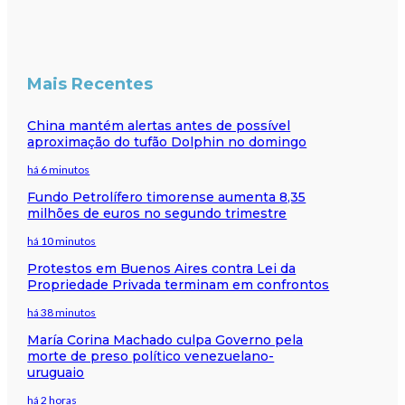
Mais Recentes
China mantém alertas antes de possível
aproximação do tufão Dolphin no domingo
há 6 minutos
Fundo Petrolífero timorense aumenta 8,35
milhões de euros no segundo trimestre
há 10 minutos
Protestos em Buenos Aires contra Lei da
Propriedade Privada terminam em confrontos
há 38 minutos
María Corina Machado culpa Governo pela
morte de preso político venezuelano-
uruguaio
há 2 horas