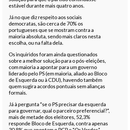
estável durante mais quatro anos.
Já no que diz respeito aos sociais
democratas, são cerca de 70% os
portugueses que se mostram contra a
maioria absoluta, sendo mais claros nesta
escolha, ou na falta dela.
Os inquiridos foram ainda questionados
sobre a melhor solução para o pós-eleições,
com maioria a apontar para um governo
liderado pelo PS (em maioria, aliado ao Bloco
de Esquerda ou à CDU), havendo também
quem sugira acordos pontuais sem alianças
formais.
Já à pergunta “se o PS precisar da esquerda
para governar, qual o parceiro preferencial?”,
mais de metade dos eleitores, 52,3%
responde Bloco de Esquerda, contra apenas
30,8% que apontam o PCP e “Os Verdes”.