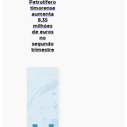
Petrolífero
timorense
aumenta
8,35
milhões
de euros
no
segundo
trimestre