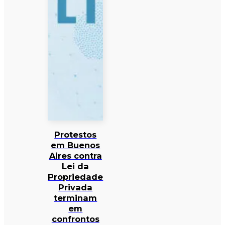
Protestos
em Buenos
Aires contra
Lei da
Propriedade
Privada
terminam
em
confrontos