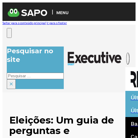
MENU
Saltar para o conteúdo principal
Ir para o footer
Pesquisar no
site
Pesquisar
×
Úl
Úl
Eleições: Um guia de
Ba
perguntas e
Ca