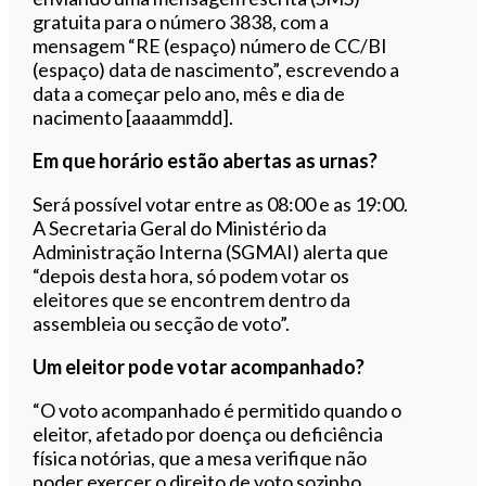
gratuita para o número 3838, com a
mensagem “RE (espaço) número de CC/BI
(espaço) data de nascimento”, escrevendo a
data a começar pelo ano, mês e dia de
nacimento [aaaammdd].
Em que horário estão abertas as urnas?
Será possível votar entre as 08:00 e as 19:00.
A Secretaria Geral do Ministério da
Administração Interna (SGMAI) alerta que
“depois desta hora, só podem votar os
eleitores que se encontrem dentro da
assembleia ou secção de voto”.
Um eleitor pode votar acompanhado?
“O voto acompanhado é permitido quando o
eleitor, afetado por doença ou deficiência
física notórias, que a mesa verifique não
poder exercer o direito de voto sozinho,