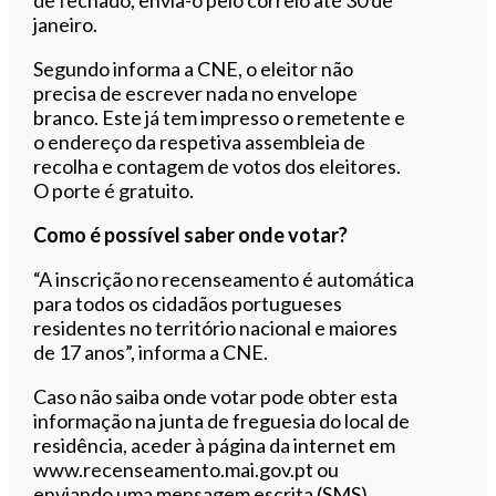
janeiro.
Segundo informa a CNE, o eleitor não
precisa de escrever nada no envelope
branco. Este já tem impresso o remetente e
o endereço da respetiva assembleia de
recolha e contagem de votos dos eleitores.
O porte é gratuito.
Como é possível saber onde votar?
“A inscrição no recenseamento é automática
para todos os cidadãos portugueses
residentes no território nacional e maiores
de 17 anos”, informa a CNE.
Caso não saiba onde votar pode obter esta
informação na junta de freguesia do local de
residência, aceder à página da internet em
www.recenseamento.mai.gov.pt ou
enviando uma mensagem escrita (SMS)