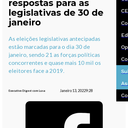
respostas para as
legislativas de 30 de
CE
janeiro
Co
Ed
As eleições legislativas antecipadas
estão marcadas para o dia 30 de
Op
janeiro, sendo 21 as forças políticas
Co
concorrentes e quase mais 10 mil os
eleitores face a 2019.
Su
As
Janeiro 13, 2022
9:28
Executive Digest com Lusa
Co