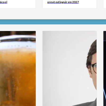
 ácool
prevê extinguir em 2027