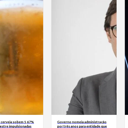
 cerveja sobem 1,67%
Governo nomeia administração
mestre impulsionadas
por três anos para entidade que