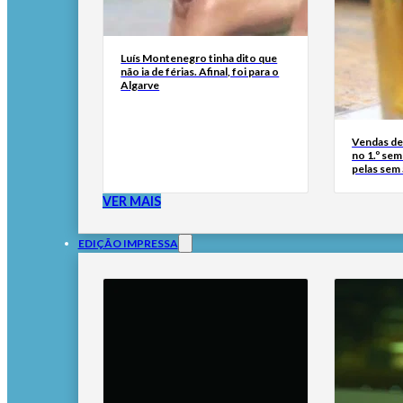
Luís Montenegro tinha dito que
não ia de férias. Afinal, foi para o
Algarve
Vendas de
no 1.º se
pelas sem
VER MAIS
EDIÇÃO IMPRESSA