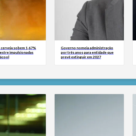
 cerveja sobem 1,67%
Governo nomeia administração
mestre impulsionadas
por três anos para entidade que
 ácool
prevê extinguir em 2027