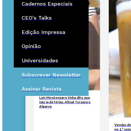
Cadernos Especiais
CEO's Talks
Edição Impressa
Opinião
Universidades
Subscrever Newsletter
Assinar Revista
Luís Montenegro tinha dito que
não ia de férias. Afinal, foi para o
Algarve
Vendas de
no 1.º se