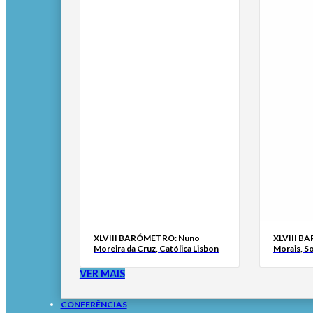
XLVIII BARÓMETRO: Nuno
XLVIII B
Moreira da Cruz, Católica Lisbon
Morais, S
VER MAIS
CONFERÊNCIAS