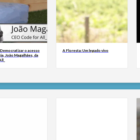
 Democratizar o acesso
A Floresta: Um legado vivo
ia, João Magalhães, da
ll_