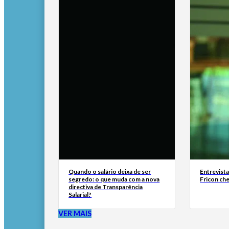
Quando o salário deixa de ser
Entrevist
segredo: o que muda com a nova
Fricon ch
directiva de Transparência
Salarial?
VER MAIS