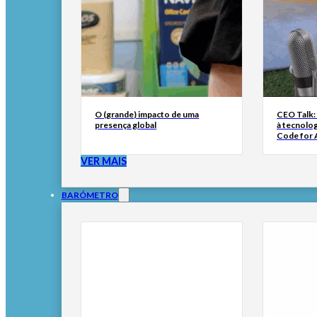
O (grande) impacto de uma
CEO Talk:
presença global
à tecnolog
Code for A
VER MAIS
BARÓMETRO