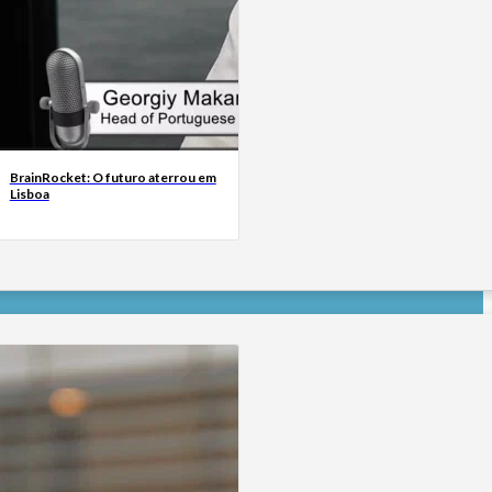
BrainRocket: O futuro aterrou em
Lisboa