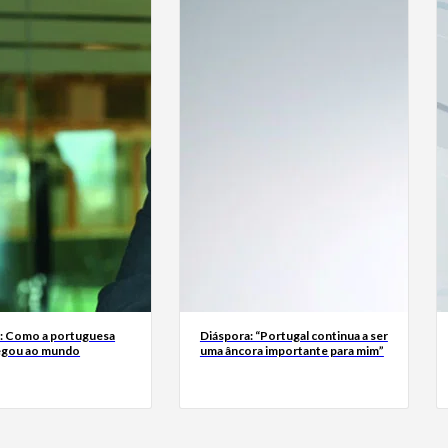
a: Como a portuguesa
Diáspora: “Portugal continua a ser
egou ao mundo
uma âncora importante para mim”