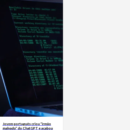
Jovem português criou “irmão
malvado” do ChatGPT e acabou