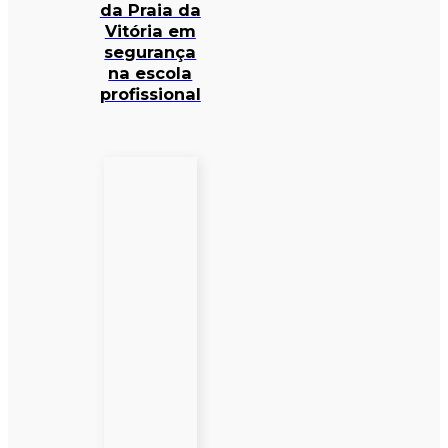
da Praia da
Vitória em
segurança
na escola
profissional