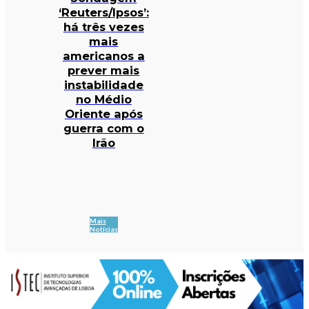
‘Reuters/Ipsos’:
há três vezes
mais
americanos a
prever mais
instabilidade
no Médio
Oriente após
guerra com o
Irão
Mais
Notícias