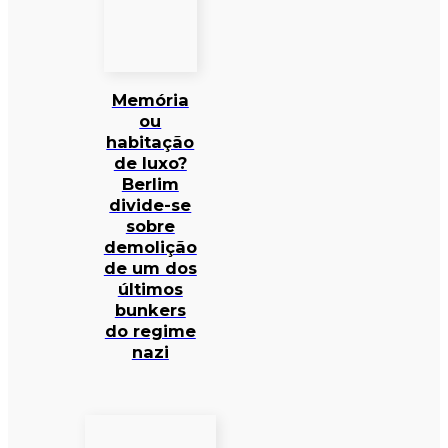
Memória
ou
habitação
de luxo?
Berlim
divide-se
sobre
demolição
de um dos
últimos
bunkers
do regime
nazi