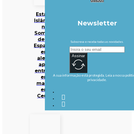
ASSINAR
Estado
Islâmico
Newsletter
na
Somália
deixa
Subscreva e receba todas as novidades.
Espanha
em
Assinar
alerta
após
entrada
A sua informação está protegida. Leia a nossa políti
em
privacidade.
massa
em
Ceuta