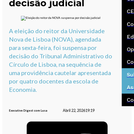
decisão judicial
CE
Co
A eleição do reitor da Universidade
Ed
Nova de Lisboa (NOVA), agendada
para sexta-feira, foi suspensa por
Op
decisão do Tribunal Administrativo do
Co
Círculo de Lisboa, na sequência de
uma providência cautelar apresentada
Su
por quatro docentes da escola de
As
Economia.
Co
Abril 22, 2026
19:19
Executive Digest com Lusa