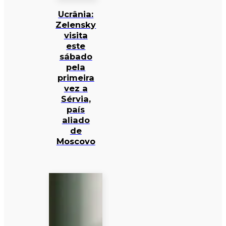
Ucrânia:
Zelensky
visita
este
sábado
pela
primeira
vez a
Sérvia,
país
aliado
de
Moscovo