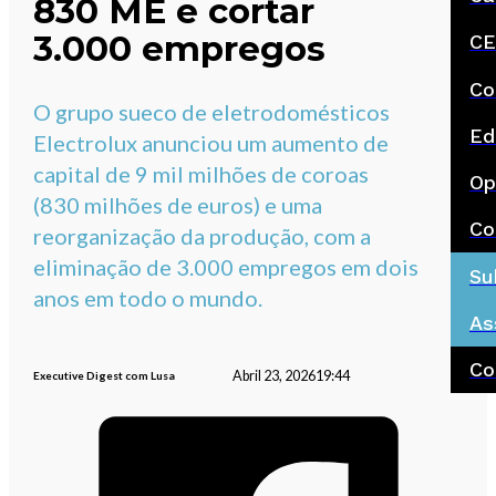
830 ME e cortar
3.000 empregos
CE
Co
O grupo sueco de eletrodomésticos
Ed
Electrolux anunciou um aumento de
capital de 9 mil milhões de coroas
Op
(830 milhões de euros) e uma
Co
reorganização da produção, com a
eliminação de 3.000 empregos em dois
Su
anos em todo o mundo.
As
Co
Abril 23, 2026
19:44
Executive Digest com Lusa