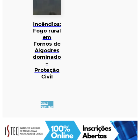
Incêndios:
Fogo rural
em
Fornos de
Algodres
dominado
–
Proteção
Civil
Mais
Notícias