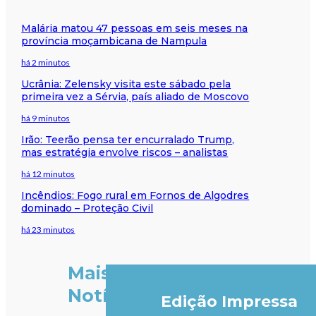
Malária matou 47 pessoas em seis meses na
província moçambicana de Nampula
há 2 minutos
Ucrânia: Zelensky visita este sábado pela
primeira vez a Sérvia, país aliado de Moscovo
há 9 minutos
Irão: Teerão pensa ter encurralado Trump,
mas estratégia envolve riscos – analistas
há 12 minutos
Incêndios: Fogo rural em Fornos de Algodres
dominado – Proteção Civil
há 23 minutos
Mais
Notícias
Edição Impressa