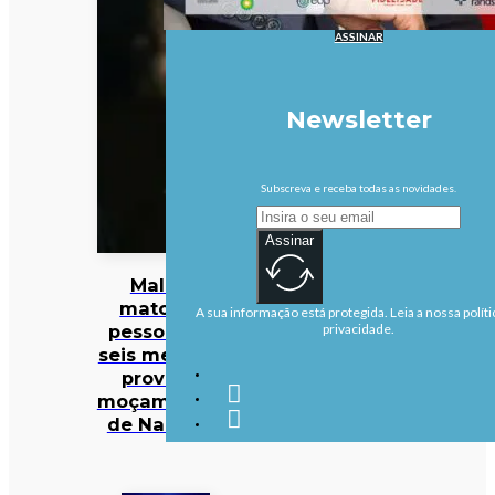
ASSINAR
Newsletter
Subscreva e receba todas as novidades.
Assinar
Malária
matou 47
A sua informação está protegida. Leia a nossa políti
pessoas em
privacidade.
seis meses na
província
moçambicana
de Nampula