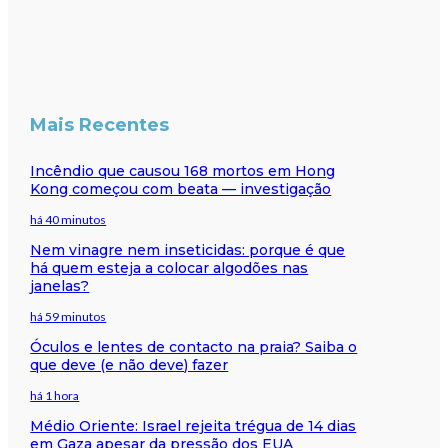
Mais Recentes
Incêndio que causou 168 mortos em Hong
Kong começou com beata — investigação
há 40 minutos
Nem vinagre nem inseticidas: porque é que
há quem esteja a colocar algodões nas
janelas?
há 59 minutos
Óculos e lentes de contacto na praia? Saiba o
que deve (e não deve) fazer
há 1 hora
Médio Oriente: Israel rejeita trégua de 14 dias
em Gaza apesar da pressão dos EUA