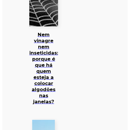
Nem
vinagre
nem
inseticidas:
porque é
que há
quem
esteja a
colocar
algodões
nas
janelas?