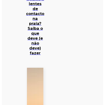
lentes
de
contacto
na
praia?
Saiba o
que
deve (e
não
deve)
fazer