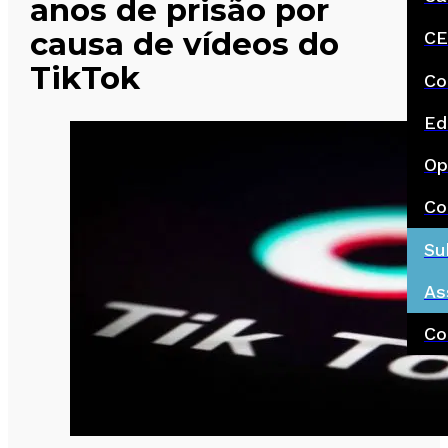
anos de prisão por
causa de vídeos do
CE
TikTok
Co
Ed
Op
Co
Su
As
Co