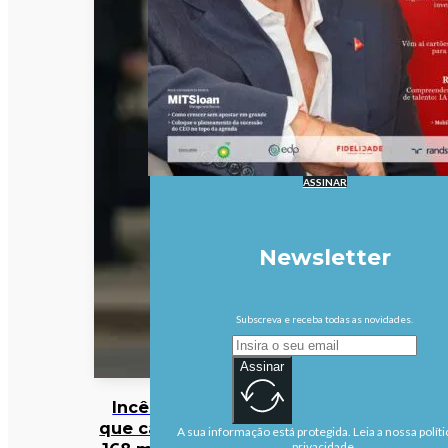
ASSINAR
Newsletter
Subscreva e receba todas as novidades.
Assinar
Incêndio
que causou
A sua informação está protegida. Leia a nossa políti
privacidade.