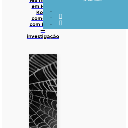
168 mortos
em Hong
Kong
começou
com beata
—
investigação