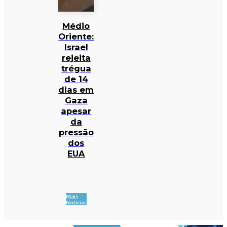
Médio
Oriente:
Israel
rejeita
trégua
de 14
dias em
Gaza
apesar
da
pressão
dos
EUA
Mais
Notícias