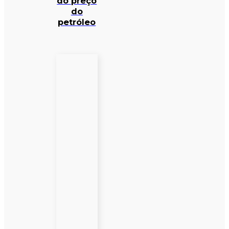
do preço
do
petróleo