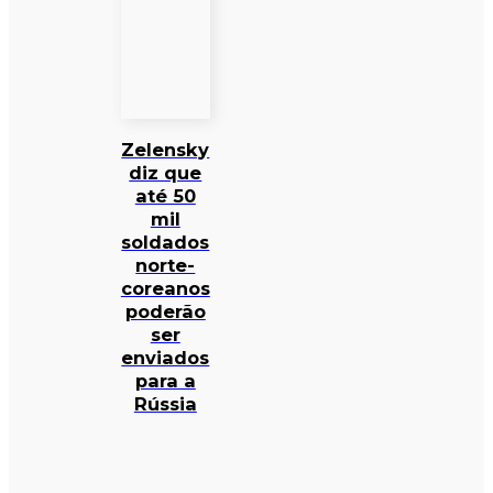
Zelensky
diz que
até 50
mil
soldados
norte-
coreanos
poderão
ser
enviados
para a
Rússia