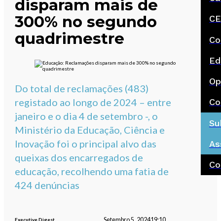
disparam mais de
300% no segundo
CE
quadrimestre
Co
Ed
Op
Do total de reclamações (483)
registado ao longo de 2024 – entre
Co
janeiro e o dia 4 de setembro -, o
Su
Ministério da Educação, Ciência e
Inovação foi o principal alvo das
As
queixas dos encarregados de
Co
educação, recolhendo uma fatia de
424 denúncias
Setembro 5, 2024
19:10
Executive Digest