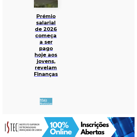
Prémio
salarial
de 2026
começa
a ser
pago
hoje aos
jovens,
revelam
Finanças
Mais
Notícias