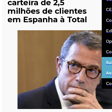
carteira de 2,5
milhões de clientes
CE
em Espanha à Total
Co
Ed
Op
Co
Su
As
Co