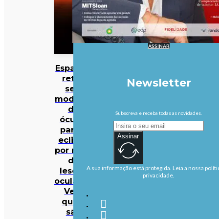
ASSINAR
Espanha
retira
Newsletter
seis
modelos
de
Subscreva e receba todas as novidades.
óculos
para o
Assinar
eclipse
por risco
de
A sua informação está protegida. Leia a nossa políti
lesões
privacidade.
oculares.
Veja
quais
são