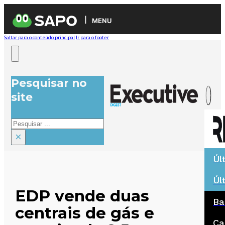
MENU
Saltar para o conteúdo principal
Ir para o footer
Pesquisar no
site
Pesquisar
×
Úl
Úl
EDP vende duas
Ba
centrais de gás e
Ca