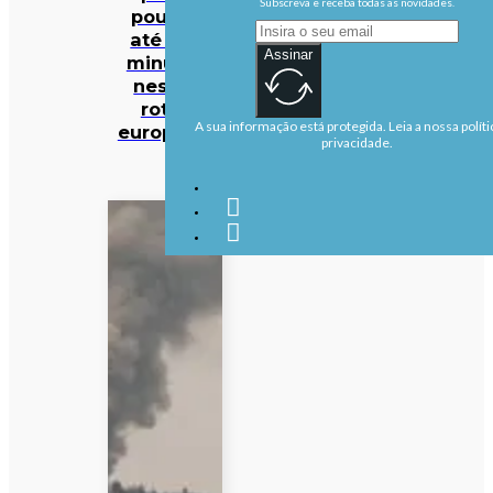
Subscreva e receba todas as novidades.
poupar
até 140
Assinar
minutos
nestas
rotas
A sua informação está protegida. Leia a nossa políti
europeias
privacidade.