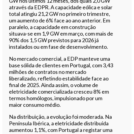
GW nos últimos 12 meses, dos quais 2,0 GW
através da EDPR. A capacidade eólica e solar
total atingiu 21,2 GW no primeiro trimestre,
um aumento de 6% face ao ano anterior. Em
paralelo, a capacidade em construção
situava-se em 1,9 GW em março, com mais de
90% dos 1,5 GW previstos para 2026 já
instalados ou em fase de desenvolvimento.
No mercado comercial, a EDP manteve uma
base sólida de clientes em Portugal, com 3,43
milhões de contratos no mercado
liberalizado, refletindo estabilidade face ao
final de 2025. Ainda assim, o volume de
eletricidade comercializada cresceu 8% em
termos homólogos, impulsionado por um
maior consumo médio.
Na distribuição, a evolução foi moderada. Na
Península Ibérica, a eletricidade distribuída
aumentou 1,1%, com Portugal a registar uma