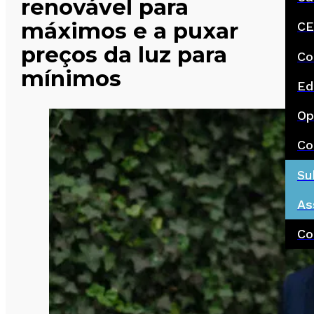
renovável para
máximos e a puxar
CE
preços da luz para
Co
mínimos
Ed
Op
Co
Su
As
Co