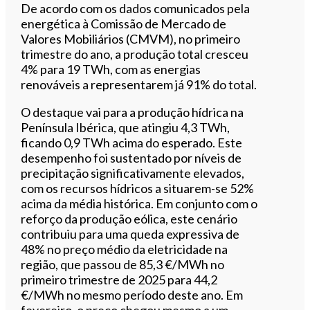
De acordo com os dados comunicados pela
energética à Comissão de Mercado de
Valores Mobiliários (CMVM), no primeiro
trimestre do ano, a produção total cresceu
4% para 19 TWh, com as energias
renováveis a representarem já 91% do total.
O destaque vai para a produção hídrica na
Península Ibérica, que atingiu 4,3 TWh,
ficando 0,9 TWh acima do esperado. Este
desempenho foi sustentado por níveis de
precipitação significativamente elevados,
com os recursos hídricos a situarem-se 52%
acima da média histórica. Em conjunto com o
reforço da produção eólica, este cenário
contribuiu para uma queda expressiva de
48% no preço médio da eletricidade na
região, que passou de 85,3 €/MWh no
primeiro trimestre de 2025 para 44,2
€/MWh no mesmo período deste ano. Em
fevereiro, o preço chegou mesmo a um