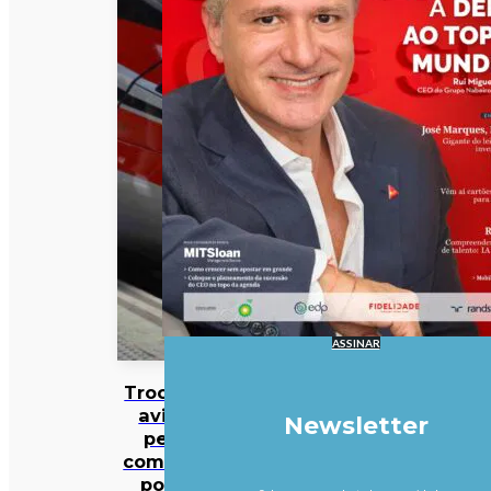
ASSINAR
Trocar o
avião
Newsletter
pelo
comboio
pode