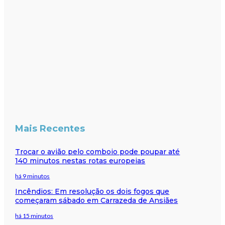
Mais Recentes
Trocar o avião pelo comboio pode poupar até
140 minutos nestas rotas europeias
há 9 minutos
Incêndios: Em resolução os dois fogos que
começaram sábado em Carrazeda de Ansiães
há 15 minutos