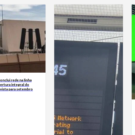
nclui rede na linha
ertura integral do
vista para setembro