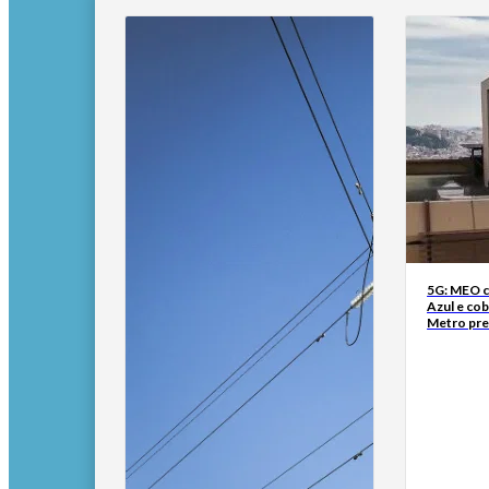
5G: MEO co
Azul e cob
Metro pre