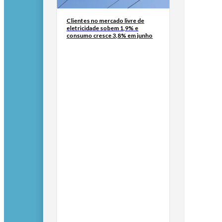
Clientes no mercado livre de
eletricidade sobem 1,9% e
consumo cresce 3,8% em junho