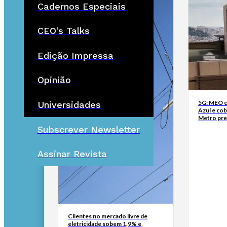
Cadernos Especiais
CEO's Talks
Edição Impressa
Opinião
5G: MEO co
Universidades
Azul e cob
Metro pre
Subscrever Newsletter
Assinar Revista
Clientes no mercado livre de
eletricidade sobem 1,9% e