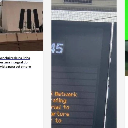
nclui rede na linha
ertura integral do
vista para setembro