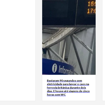
Bastaram 90 segundos sem
eletricidade para lançar o caos na
ferrovia britânica durante dois
dias. E houve até viagens de cinco
horas sem WC