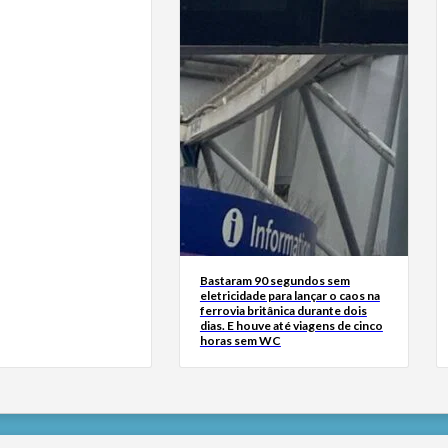
Bastaram 90 segundos sem
eletricidade para lançar o caos na
ferrovia britânica durante dois
dias. E houve até viagens de cinco
horas sem WC