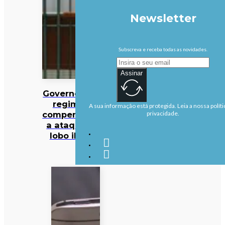
Newsletter
Subscreva e receba todas as novidades.
Assinar
Governo altera
regime de
A sua informação está protegida. Leia a nossa políti
compensações
privacidade.
a ataques de
lobo ibérico