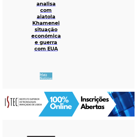
analisa
com
aiatola
Khamenei
situação
económica
e guerra
com EUA
Mais
Notícias