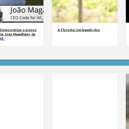
 Democratizar o acesso
A Floresta: Um legado vivo
ia, João Magalhães, da
ll_