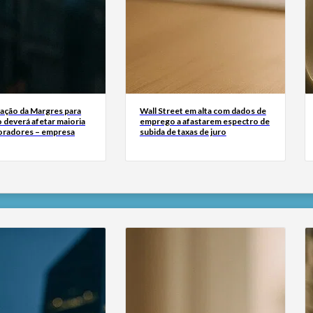
zação da Margres para
Wall Street em alta com dados de
 deverá afetar maioria
emprego a afastarem espectro de
oradores – empresa
subida de taxas de juro