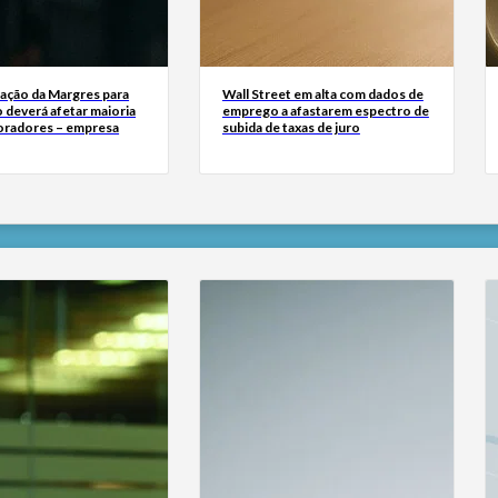
zação da Margres para
Wall Street em alta com dados de
 deverá afetar maioria
emprego a afastarem espectro de
oradores – empresa
subida de taxas de juro