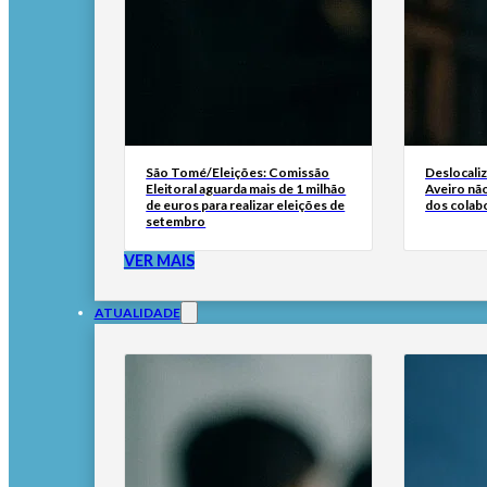
São Tomé/Eleições: Comissão
Deslocali
Eleitoral aguarda mais de 1 milhão
Aveiro não
de euros para realizar eleições de
dos colab
setembro
VER MAIS
ATUALIDADE