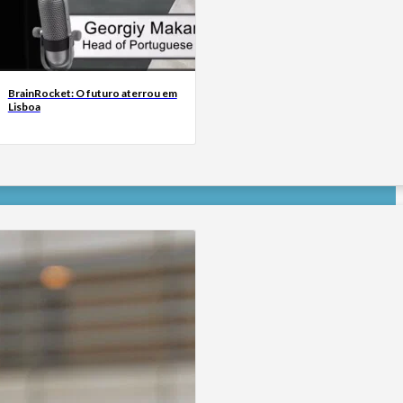
BrainRocket: O futuro aterrou em
Lisboa