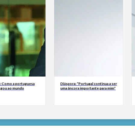
a: Como a portuguesa
Diáspora: “Portugal continua a ser
egou ao mundo
uma âncora importante para mim”