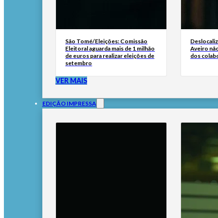
São Tomé/Eleições: Comissão
Deslocali
Eleitoral aguarda mais de 1 milhão
Aveiro não
de euros para realizar eleições de
dos colab
setembro
VER MAIS
EDIÇÃO IMPRESSA