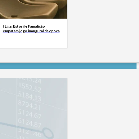
I Liga: Estoril e Famalicão
empatam jogo inaugural da época