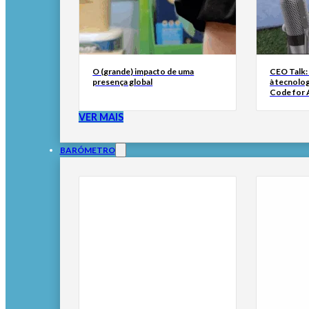
O (grande) impacto de uma
CEO Talk:
presença global
à tecnolog
Code for A
VER MAIS
BARÓMETRO