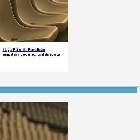
I Liga: Estoril e Famalicão
empatam jogo inaugural da época