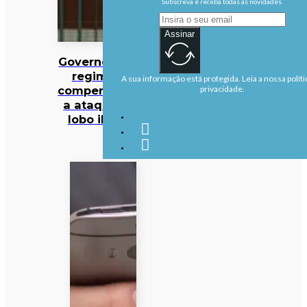
Subscreva e receba todas as novidades.
Assinar
Governo altera
regime de
A sua informação está protegida. Leia a nossa políti
compensações
privacidade.
a ataques de
lobo ibérico