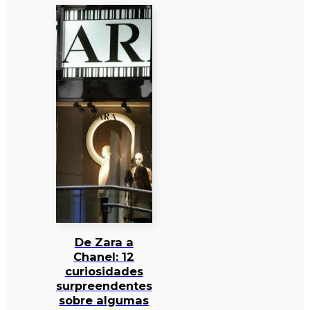
De Zara a
Chanel: 12
curiosidades
surpreendentes
sobre algumas