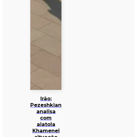
Irão:
Pezeshkian
analisa
com
aiatola
Khamenei
situação