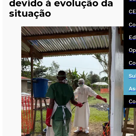
devido à evolução da
situação
CE
Co
Ed
Op
Co
Su
As
Co