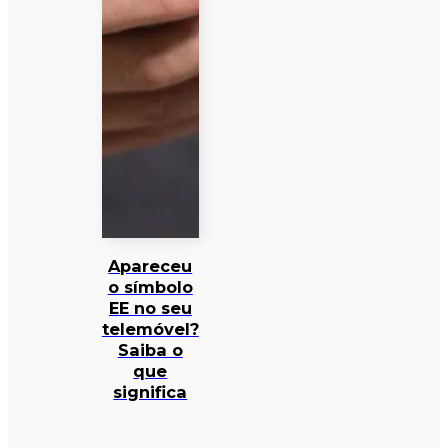
Apareceu
o símbolo
EE no seu
telemóvel?
Saiba o
que
significa