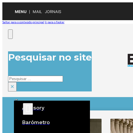
MENU
MAIL
JORNAIS
Saltar para o conteúdo principal
Ir para o footer
Pesquisar no site
Pesquisar
×
Advisory
ÚLTIMAS
Barómetro