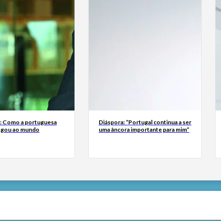
a: Como a portuguesa
Diáspora: “Portugal continua a ser
egou ao mundo
uma âncora importante para mim”