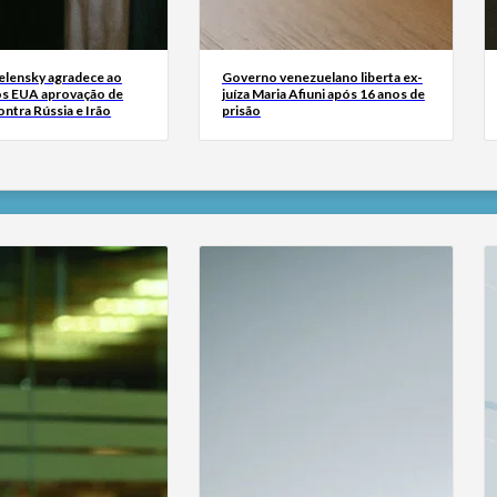
Zelensky agradece ao
Governo venezuelano liberta ex-
s EUA aprovação de
juíza Maria Afiuni após 16 anos de
ntra Rússia e Irão
prisão