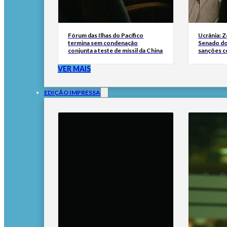
Fórum das Ilhas do Pacífico
Ucrânia: 
termina sem condenação
Senado do
conjunta a teste de míssil da China
sanções co
VER MAIS
EDIÇÃO IMPRESSA