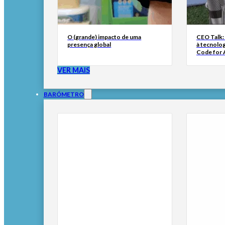
O (grande) impacto de uma
CEO Talk:
presença global
à tecnolog
Code for A
VER MAIS
BARÓMETRO