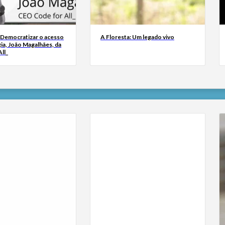
 Democratizar o acesso
A Floresta: Um legado vivo
ia, João Magalhães, da
ll_