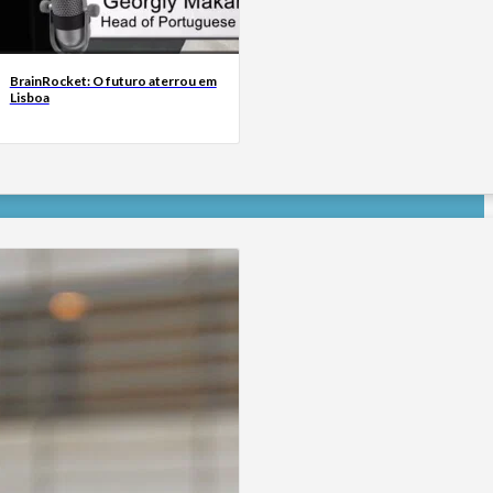
BrainRocket: O futuro aterrou em
Lisboa