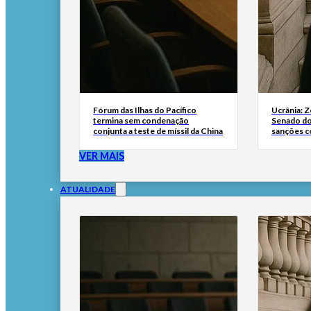
Fórum das Ilhas do Pacífico
Ucrânia: 
termina sem condenação
Senado do
conjunta a teste de míssil da China
sanções co
VER MAIS
ATUALIDADE