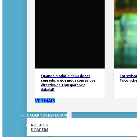
Quando o salário deixa de ser
Entrevist
segredo: o que muda com a nova
Fricon ch
directiva de Transparência
Salarial?
VER MAIS
CADERNOS ESPECIAIS
ARTIGOS
E-PAPERS