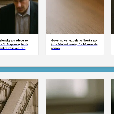
Zelensky agradece ao
Governo venezuelano liberta ex-
s EUA aprovação de
juíza Maria Afiuni após 16 anos de
ntra Rússia e Irão
prisão