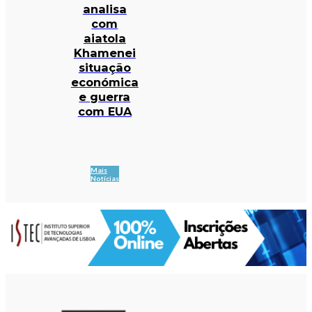
analisa
com
aiatola
Khamenei
situação
económica
e guerra
com EUA
Mais
Notícias