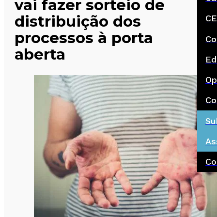
vai fazer sorteio de
distribuição dos
CE
processos à porta
Co
aberta
Ed
Op
Co
Su
As
Co