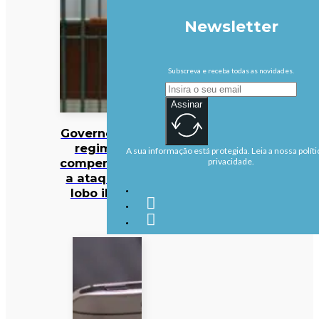
Newsletter
Subscreva e receba todas as novidades.
Assinar
Governo altera
regime de
A sua informação está protegida. Leia a nossa políti
compensações
privacidade.
a ataques de
lobo ibérico