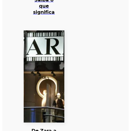
que
significa
De Zara a