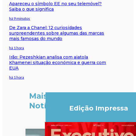
Apareceu o símbolo EE no seu telemóvel?
Saiba o que significa
há 9 minutos
De Zara a Chanel: 12 curiosidades
surpreendentes sobre algumas das marcas
mais famosas do mundo
há 1 hora
Irão: Pezeshkian analisa com aiatola
Khamenei situação económica e guerra com
EUA
há 1 hora
Mais
Notícias
Edição Impressa