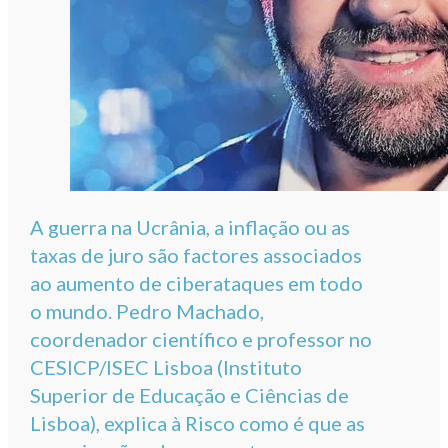
A guerra na Ucrânia, a inflação ou as
taxas de juro são factores associados
ao aumento de ciberataques em todo
o mundo. Pedro Machado,
coordenador científico e professor no
CESICP/ISEC Lisboa (Instituto
Superior de Educação e Ciências de
Lisboa), explica à Risco como é que as