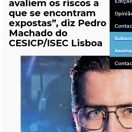
avaliem os riscos a
Ediçã
que se encontram
Opiniã
expostas”, diz Pedro
Conta
Machado do
Subscr
CESICP/ISEC Lisboa
Assina
Conta