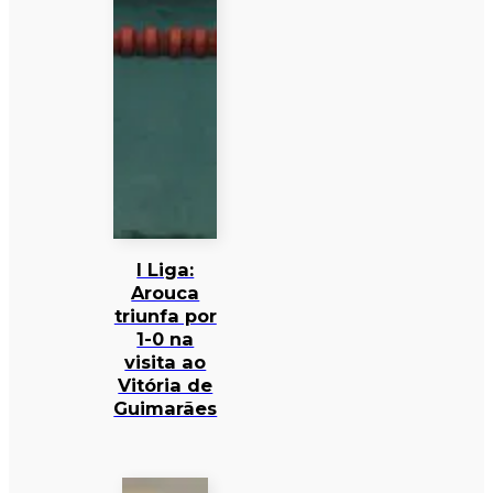
I Liga:
Arouca
triunfa por
1-0 na
visita ao
Vitória de
Guimarães