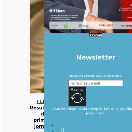
ASSINAR
Newsletter
Subscreva e receba todas as novidades.
Assinar
I Liga:
Resultados
A sua informação está protegida. Leia a nossa políti
da
privacidade.
primeira
jornada