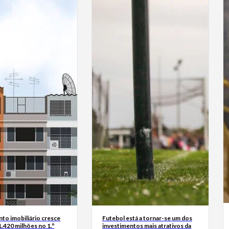
to imobiliário cresce
Futebol está a tornar-se um dos
.420 milhões no 1.º
investimentos mais atrativos da