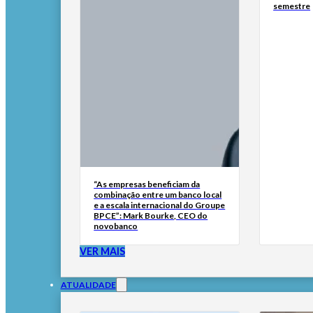
semestre
“As empresas beneficiam da
combinação entre um banco local
e a escala internacional do Groupe
BPCE”: Mark Bourke, CEO do
novobanco
VER MAIS
ATUALIDADE