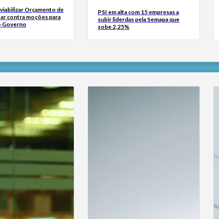
viabilizar Orçamento de
PSI em alta com 15 empresas a
tar contra moções para
subir liderdas pela Semapa que
o Governo
sobe 2,25%