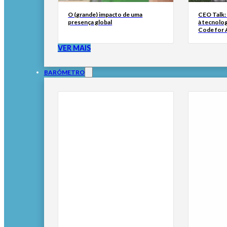
O (grande) impacto de uma
CEO Talk:
presença global
à tecnolog
Code for A
VER MAIS
BARÓMETRO