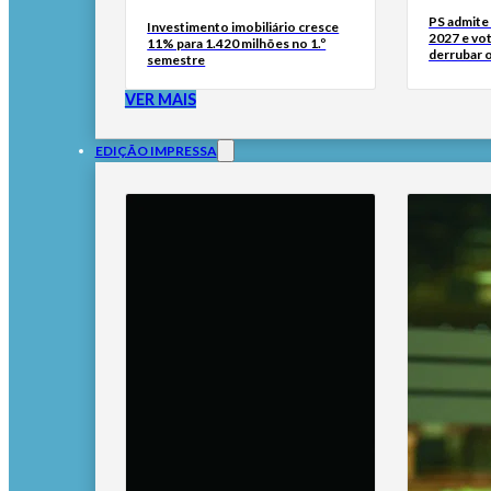
PS admite 
Investimento imobiliário cresce
2027 e vo
11% para 1.420 milhões no 1.º
derrubar 
semestre
VER MAIS
EDIÇÃO IMPRESSA