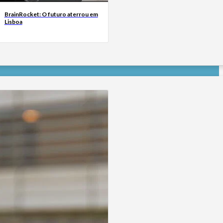
BrainRocket: O futuro aterrou em
Lisboa