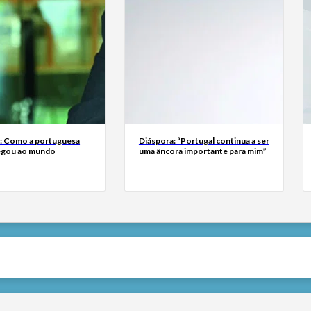
a: Como a portuguesa
Diáspora: “Portugal continua a ser
egou ao mundo
uma âncora importante para mim”