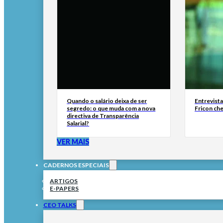
Quando o salário deixa de ser
Entrevist
segredo: o que muda com a nova
Fricon ch
directiva de Transparência
Salarial?
VER MAIS
CADERNOS ESPECIAIS
ARTIGOS
E-PAPERS
CEO TALKS