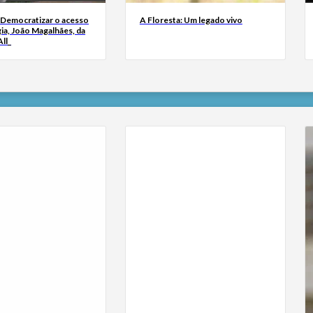
 Democratizar o acesso
A Floresta: Um legado vivo
ia, João Magalhães, da
ll_