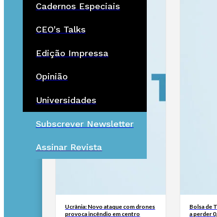
Cadernos Especiais
CEO's Talks
Edição Impressa
Opinião
Universidades
Subscrever Newsletter
Assinar Revista
Ucrânia: Novo ataque com drones
Bolsa de 
provoca incêndio em centro
a perder 0