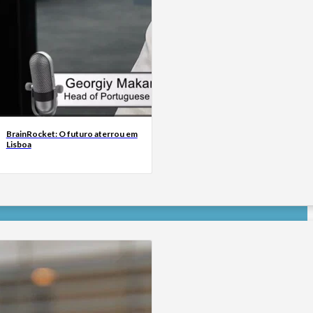
BrainRocket: O futuro aterrou em
Lisboa