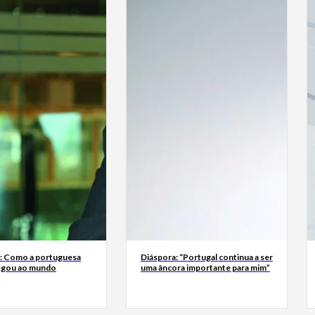
a: Como a portuguesa
Diáspora: “Portugal continua a ser
egou ao mundo
uma âncora importante para mim”