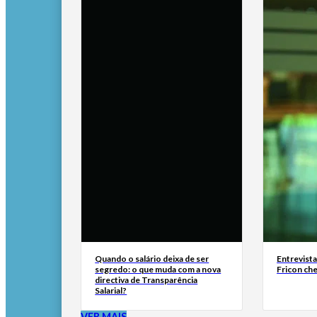
Quando o salário deixa de ser
Entrevist
segredo: o que muda com a nova
Fricon ch
directiva de Transparência
Salarial?
VER MAIS