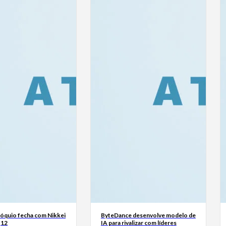
Tóquio fecha com Nikkei
ByteDance desenvolve modelo de
,12
IA para rivalizar com líderes