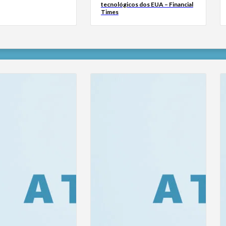
tecnológicos dos EUA – Financial
Times