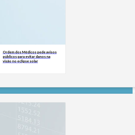
Ordem dos Médicos pede avisos
públicos para evitar danos na
visão no eclipse solar