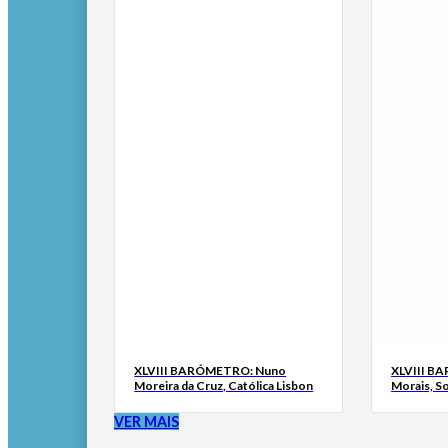
XLVIII BARÓMETRO: Nuno
XLVIII B
Moreira da Cruz, Católica Lisbon
Morais, S
VER MAIS