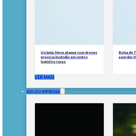
Ucrânia: Novo ataque com drones
Bolsa de 
provoca incêndio em centro
a perder 0
logístico russo
VER MAIS
EDIÇÃO IMPRESSA