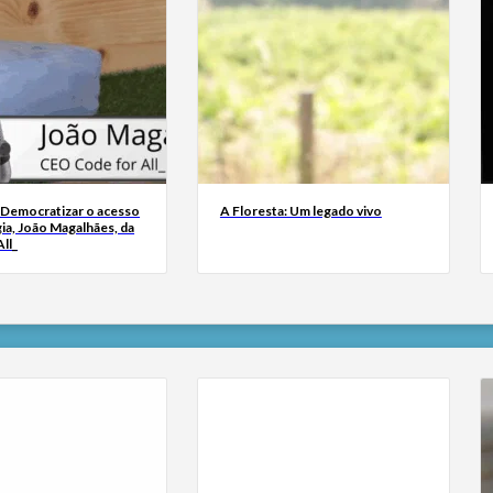
 Democratizar o acesso
A Floresta: Um legado vivo
ia, João Magalhães, da
ll_