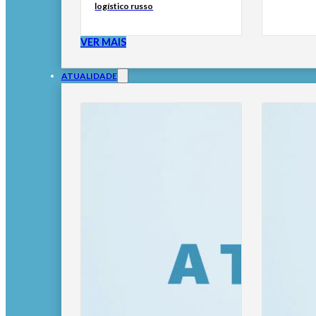
logístico russo
VER MAIS
ATUALIDADE