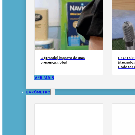
O (grande) impacto de uma
CEO Talk:
presença global
à tecnolog
Code for A
VER MAIS
BARÓMETRO