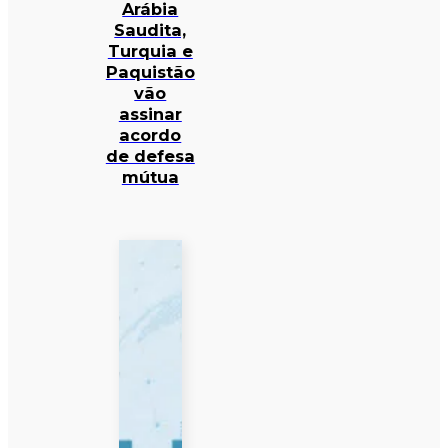
Arábia
Saudita,
Turquia e
Paquistão
vão
assinar
acordo
de defesa
mútua