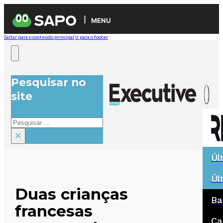
MENU
Saltar para o conteúdo principal
Ir para o footer
Pesquisar no
site
Pesquisar
×
Úl
Úl
Duas crianças
Ba
francesas
Ca