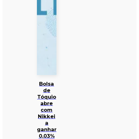
Bolsa
de
Tóquio
abre
com
Nikkei
a
ganhar
0,03%