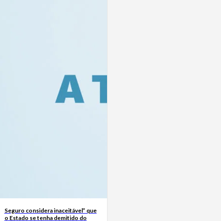
Seguro considera inaceitável” que
o Estado se tenha demitido do