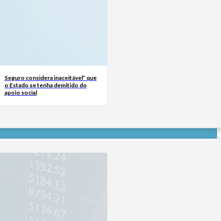
Seguro considera inaceitável” que
o Estado se tenha demitido do
apoio social