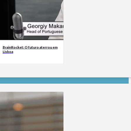
BrainRocket: O futuro aterrou em
Lisboa