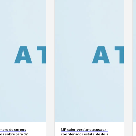
mero de corpos
MP cabo-verdiano acusa ex-
os sobre para 82
coordenador estatal de dois