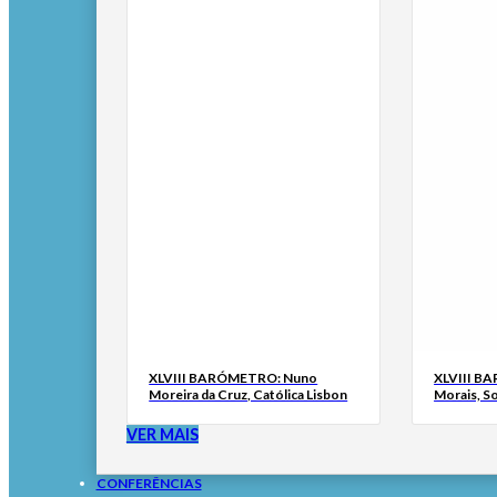
XLVIII BARÓMETRO: Nuno
XLVIII B
Moreira da Cruz, Católica Lisbon
Morais, S
VER MAIS
CONFERÊNCIAS