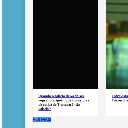
Quando o salário deixa de ser
Entrevist
segredo: o que muda com a nova
Fricon ch
directiva de Transparência
Salarial?
VER MAIS