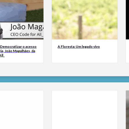
 Democratizar o acesso
A Floresta: Um legado vivo
ia, João Magalhães, da
ll_