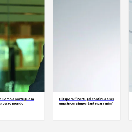
a: Como a portuguesa
Diáspora: “Portugal continua a ser
egou ao mundo
uma âncora importante para mim”