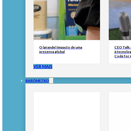
O (grande) impacto de uma
CEO Talk:
presença global
à tecnolog
Code for A
VER MAIS
BARÓMETRO