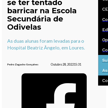
se ter tentado
barricar na Escola
CE
Secundária de
Co
Odivelas
Ed
Op
As duas alunas foram levadas para o
Hospital Beatriz Ângelo, em Loures.
Co
Su
Outubro 28, 2022
15:31
Pedro Zagacho Gonçalves
As
Co