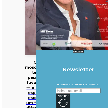
ASSINAR
Os
mosquitos
Newsletter
têm
pessoas
favoritas
Subscreva e receba todas as novidades.
— e cada
espécie
Assinar
escolhe
um “tipo”
diferente