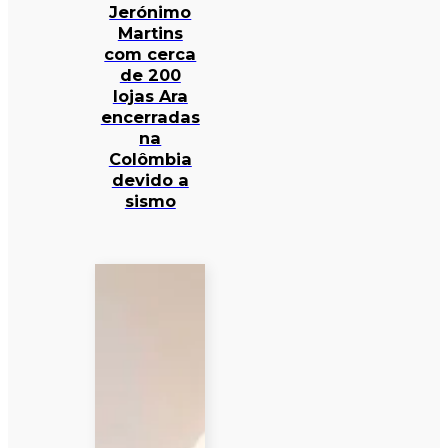
Jerónimo
Martins
com cerca
de 200
lojas Ara
encerradas
na
Colômbia
devido a
sismo