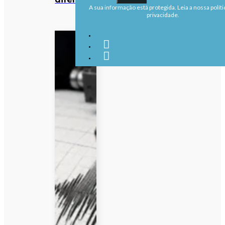
A sua informação está protegida. Leia a nossa políti
privacidade.