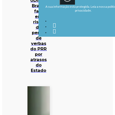
UDIPSS
Braga
A sua informação está protegida. Leia a nossa políti
fala
privacidade.
em
risco
de
perda
de
verbas
do PRR
por
atrasos
do
Estado