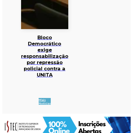
Bloco
Democrático
exige
responsabilização
por repressão
policial contra a
UNITA
Mais
Notícias