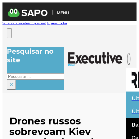
MENU
Saltar para o conteúdo principal
Ir para o footer
Pesquisar no
site
Pesquisar
×
Úl
Úl
Drones russos
Ba
sobrevoam Kiev
Ca