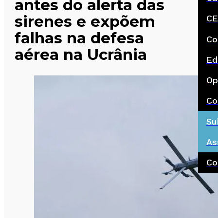
antes do alerta das
sirenes e expõem
CE
falhas na defesa
Co
aérea na Ucrânia
Ed
Op
Co
Su
As
Co