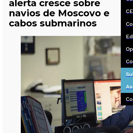
alerta cresce sobre
navios de Moscovo e
CE
cabos submarinos
Co
Ed
Op
Co
Su
As
Co