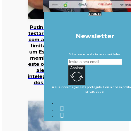
ASSINAR
Putin pode
testar NATO
Newsletter
com ataque
limitado a
um Estado-
Subscreva e receba todas as novidades.
membro já
este outono,
Assinar
alerta
intelegência
dos EUA
A sua informação está protegida. Leia a nossa políti
privacidade.