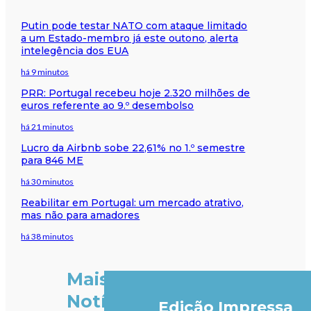
Putin pode testar NATO com ataque limitado
a um Estado-membro já este outono, alerta
intelegência dos EUA
há 9 minutos
PRR: Portugal recebeu hoje 2.320 milhões de
euros referente ao 9.º desembolso
há 21 minutos
Lucro da Airbnb sobe 22,61% no 1.º semestre
para 846 ME
há 30 minutos
Reabilitar em Portugal: um mercado atrativo,
mas não para amadores
há 38 minutos
Mais
Notícias
Edição Impressa