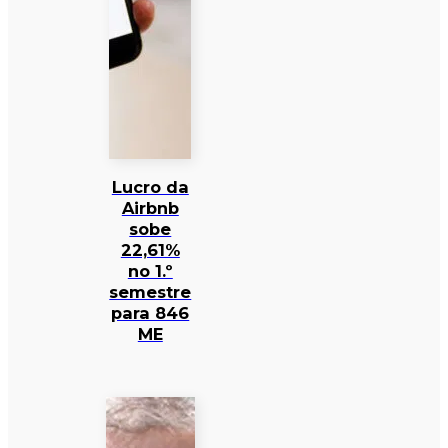
Lucro da
Airbnb
sobe
22,61%
no 1.º
semestre
para 846
ME