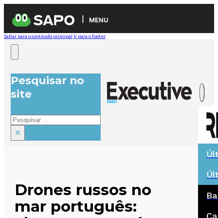
MENU
Saltar para o conteúdo principal
Ir para o footer
Pesquisar no
site
Pesquisar
×
Úl
Úl
Drones russos no
Ba
mar português:
Ca