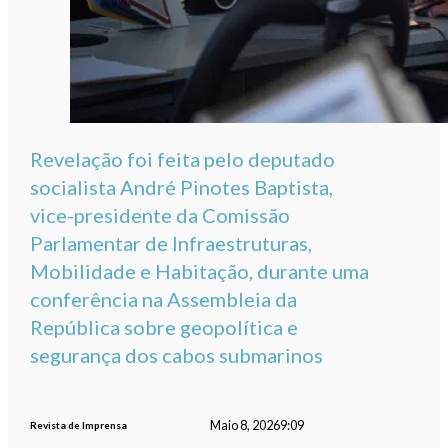
Revelação foi feita pelo deputado
socialista André Pinotes Baptista,
vice-presidente da Comissão
Parlamentar de Infraestruturas,
Mobilidade e Habitação, durante uma
conferência na Assembleia da
República sobre geopolítica e
segurança dos cabos submarinos
Maio 8, 2026
9:09
Revista de Imprensa