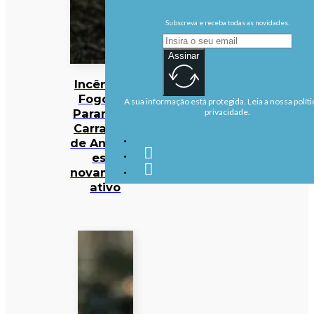
Subscreva e receba todas as novidades.
Assinar
Incêndios:
Fogo em
A sua informação está protegida. Leia a nossa políti
Parambos,
privacidade.
Carrazeda
de Ansiães,
está
novamente
ativo