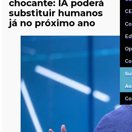
chocante: IA poderá
substituir humanos
CE
já no próximo ano
Co
Ed
Op
Co
Su
As
Co