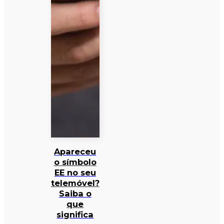
Apareceu
o símbolo
EE no seu
telemóvel?
Saiba o
que
significa