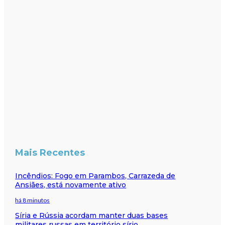
Mais Recentes
Incêndios: Fogo em Parambos, Carrazeda de
Ansiães, está novamente ativo
há 8 minutos
Síria e Rússia acordam manter duas bases
militares russas em território sírio