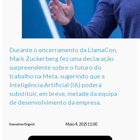
Durante o encerramento da LlamaCon,
Mark Zuckerberg fez uma declaração
surpreendente sobre o futuro do
trabalho na Meta, sugerindo que a
Inteligência Artificial (IA) poderá
substituir, em breve, metade da equipa
de desenvolvimento da empresa.
Maio 4, 2025
11:00
Executive Digest