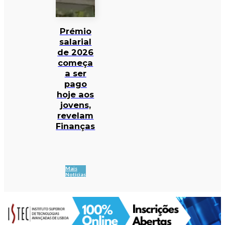
Prémio
salarial
de 2026
começa
a ser
pago
hoje aos
jovens,
revelam
Finanças
Mais
Notícias