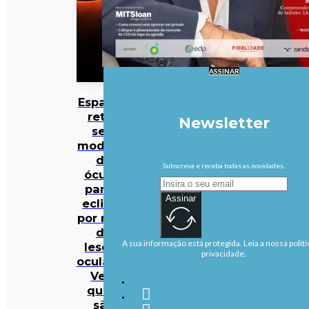
ASSINAR
Espanha
retira
Newsletter
seis
modelos
de
Subscreva e receba todas as novidades.
óculos
para o
Assinar
eclipse
por risco
de
A sua informação está protegida. Leia a nossa políti
lesões
privacidade.
oculares.
Veja
quais
são