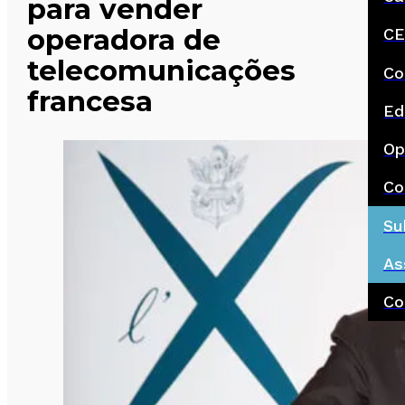
para vender
operadora de
CE
telecomunicações
Co
francesa
Ed
Op
Co
Su
As
Co