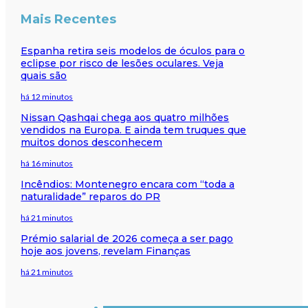
Mais Recentes
Espanha retira seis modelos de óculos para o
eclipse por risco de lesões oculares. Veja
quais são
há 12 minutos
Nissan Qashqai chega aos quatro milhões
vendidos na Europa. E ainda tem truques que
muitos donos desconhecem
há 16 minutos
Incêndios: Montenegro encara com “toda a
naturalidade” reparos do PR
há 21 minutos
Prémio salarial de 2026 começa a ser pago
hoje aos jovens, revelam Finanças
há 21 minutos