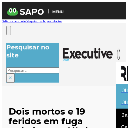
MENU
Saltar para o conteúdo principal
Ir para o footer
Pesquisar no
site
Pesquisar
×
Úl
Úl
Dois mortos e 19
Ba
feridos em fuga
Ca