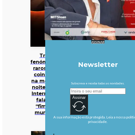
ASSINAR
Três
fenómenos
Newsletter
raros vão
coincidir
na mesma
Subscreva e receba todas as novidades.
noite… e a
Internet já
Assinar
fala no
“fim do
mundo”
A sua informação está protegida. Leia a nossa políti
privacidade.