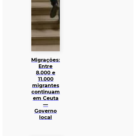
Migrações:
Entre
8.000 e
11.000
migrantes
continuam
em Ceuta
—
Governo
local