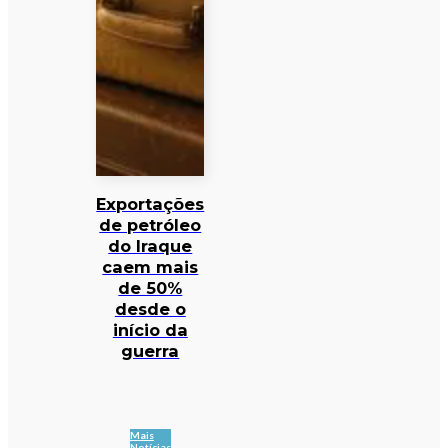
Exportações
de petróleo
do Iraque
caem mais
de 50%
desde o
início da
guerra
Mais
Notícias