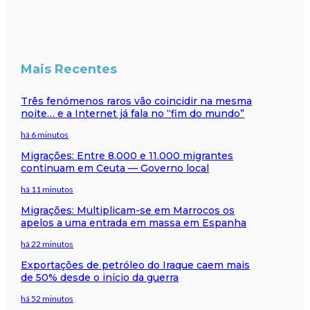
Mais Recentes
Três fenómenos raros vão coincidir na mesma
noite… e a Internet já fala no “fim do mundo”
há 6 minutos
Migrações: Entre 8.000 e 11.000 migrantes
continuam em Ceuta — Governo local
há 11 minutos
Migrações: Multiplicam-se em Marrocos os
apelos a uma entrada em massa em Espanha
há 22 minutos
Exportações de petróleo do Iraque caem mais
de 50% desde o início da guerra
há 52 minutos