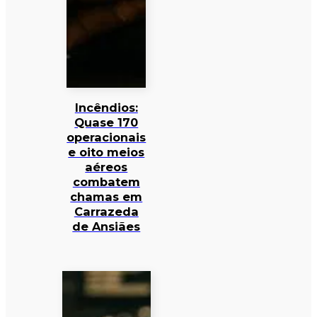
Incêndios:
Quase 170
operacionais
e oito meios
aéreos
combatem
chamas em
Carrazeda
de Ansiães