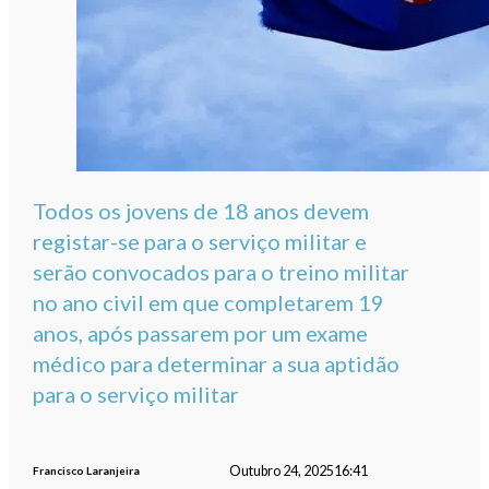
Todos os jovens de 18 anos devem
registar-se para o serviço militar e
serão convocados para o treino militar
no ano civil em que completarem 19
anos, após passarem por um exame
médico para determinar a sua aptidão
para o serviço militar
Outubro 24, 2025
16:41
Francisco Laranjeira