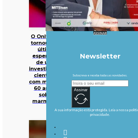
ASSINAR
O OnlyFans
tornou-se a
última
Newsletter
esperança
de uma
investigação
científica
Subscreva e receba todas as novidades.
com mais de
60 anos…
Assinar
sobre
marmotas
A sua informação está protegida. Leia a nossa políti
privacidade.