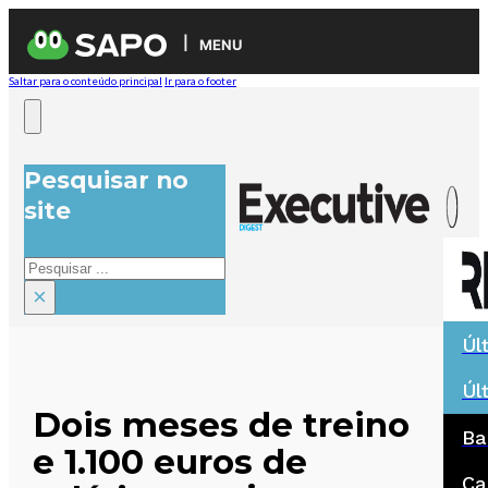
MENU
Saltar para o conteúdo principal
Ir para o footer
Pesquisar no
site
Pesquisar
×
Úl
Úl
Dois meses de treino
Ba
e 1.100 euros de
Ca