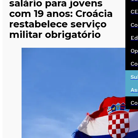
salário para jovens
com 19 anos: Croácia
CE
restabelece serviço
Co
militar obrigatório
Ed
Op
Co
Su
As
Co