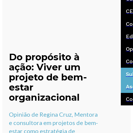
CE
Co
Ed
Op
Do propósito à
Co
ação: Viver um
Su
projeto de bem-
estar
As
organizacional
Co
Opinião de Regina Cruz, Mentora
e consultora em projetos de bem-
estar como estratégia de