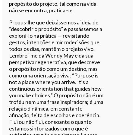
propósito do projeto, tal como na vida,
não se encontra, pratica-se.
Propus-lhe que deixássemos a ideia de
“descobrir o propósito” e passássemos a
explorá-lo na prática — revisitando
gestos, intenções e microdecisões que,
todos os dias, mantêm o projeto vivo.
Lembrei-me da Wendy May e da sua
perspetiva regenerativa, que descreve
o propósito não como um destino, mas
como uma orientação viva: “Purpose is
not a place where you arrive. It’s a
continuous orientation that guides how
you make choices.” O propósito não é um
troféu nem uma frase inspiradora; é uma
relação dinâmica, em constante
afinação, feita de escolhas e coerência.
Flui ou não flui, consoante o quanto
estamos sintonizados com o que é
autêntico em nós e no sistema à nossa