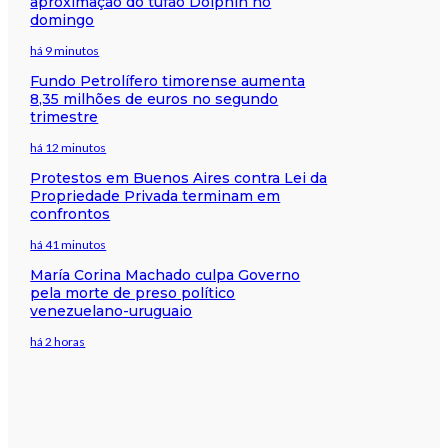
aproximação do tufão Dolphin no
domingo
há 9 minutos
Fundo Petrolífero timorense aumenta
8,35 milhões de euros no segundo
trimestre
há 12 minutos
Protestos em Buenos Aires contra Lei da
Propriedade Privada terminam em
confrontos
há 41 minutos
María Corina Machado culpa Governo
pela morte de preso político
venezuelano-uruguaio
há 2 horas