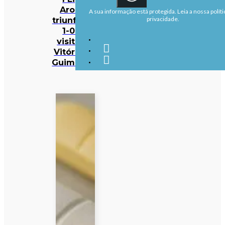
Arouca
A sua informação está protegida. Leia a nossa políti
triunfa por
privacidade.
1-0 na
visita ao
Vitória de
Guimarães