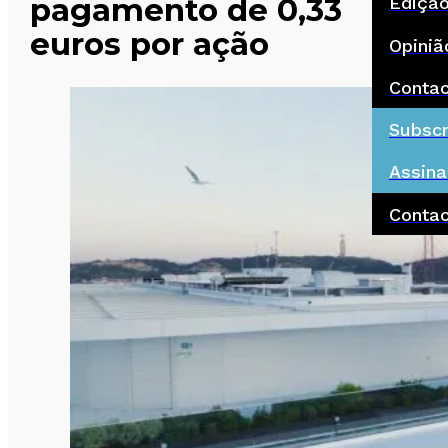
pagamento de 0,33
Ediçã
euros por ação
Opiniã
Conta
Subscr
Assina
Conta