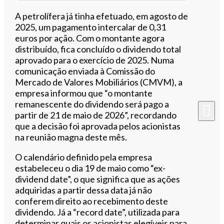
A petrolífera já tinha efetuado, em agosto de
2025, um pagamento intercalar de 0,31
euros por ação. Com o montante agora
distribuído, fica concluído o dividendo total
aprovado para o exercício de 2025. Numa
comunicação enviada à Comissão do
Mercado de Valores Mobiliários (CMVM), a
empresa informou que “o montante
remanescente do dividendo será pago a
partir de 21 de maio de 2026”, recordando
que a decisão foi aprovada pelos acionistas
na reunião magna deste mês.
O calendário definido pela empresa
estabeleceu o dia 19 de maio como “ex-
dividend date”, o que significa que as ações
adquiridas a partir dessa data já não
conferem direito ao recebimento deste
dividendo. Já a “record date”, utilizada para
determinar quais os acionistas elegíveis para