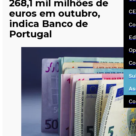
268,1 mil milhões de
euros em outubro,
CE
indica Banco de
Co
Portugal
Ed
Op
Co
Su
As
Co