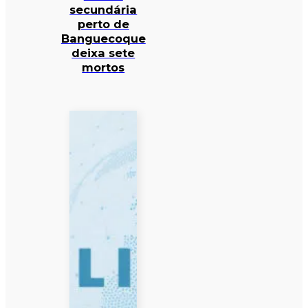
secundária
perto de
Banguecoque
deixa sete
mortos