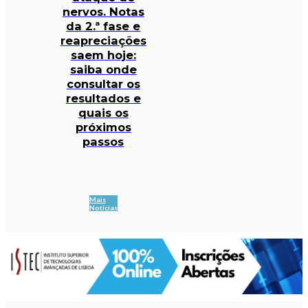
nervos. Notas
da 2.ª fase e
reapreciações
saem hoje:
saiba onde
consultar os
resultados e
quais os
próximos
passos
Mais
Notícias