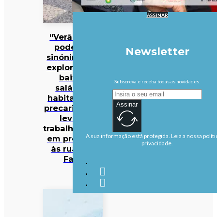
ASSINAR
“Verão não
pode ser
Newsletter
sinónimo de
exploração”:
baixos
Subscreva e receba todas as novidades.
salários,
habitação e
Assinar
precariedade
levam
trabalhadores
A sua informação está protegida. Leia a nossa políti
em protesto
privacidade.
às ruas de
Faro