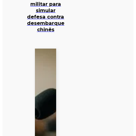
militar para
simular
defesa contra
desembarque
chinês