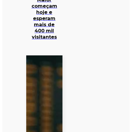
começam
hoje e
esperam
mais de
400 mil
visitantes