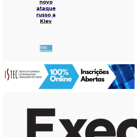
novo
ataque
russo a
Kiev
Mais
Notícias