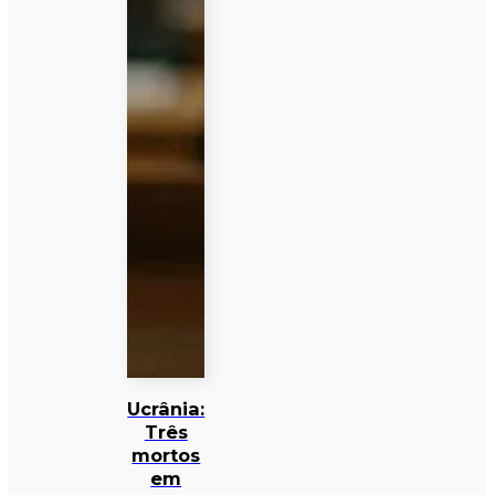
Ucrânia:
Três
mortos
em