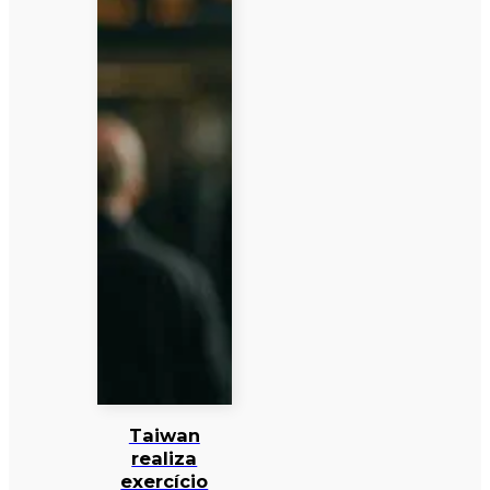
Taiwan
realiza
exercício