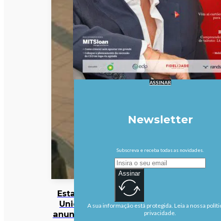
ASSINAR
Newsletter
Subscreva e receba todas as novidades.
Assinar
Estados
Unidos
A sua informação está protegida. Leia a nossa políti
anunciam
privacidade.