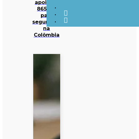
apoio de
865 ME
para
segurança
na
Colômbia