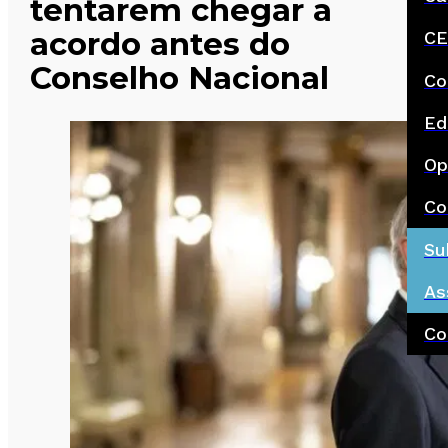
tentarem chegar a
acordo antes do
CE
Conselho Nacional
Co
Ed
Op
Co
Su
As
Co