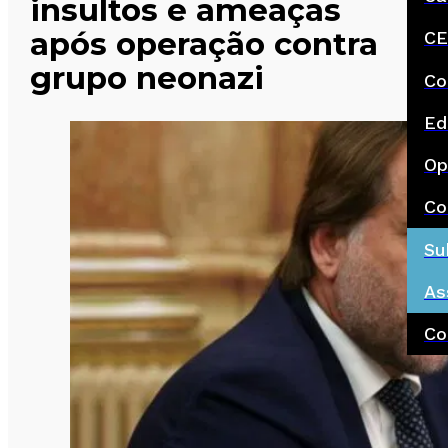
insultos e ameaças
após operação contra
CE
grupo neonazi
Co
Ed
Op
Co
Su
As
Co