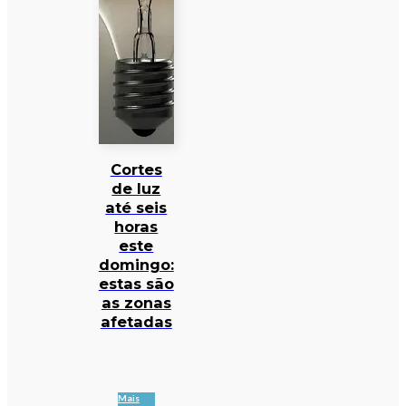
Cortes
de luz
até seis
horas
este
domingo:
estas são
as zonas
afetadas
Mais