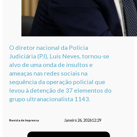
O diretor nacional da Polícia
Judiciária (PJ), Luís Neves, tornou-se
alvo de uma onda de insultos e
ameaças nas redes sociais na
sequência da operação policial que
levou à detenção de 37 elementos do
grupo ultranacionalista 1143.
Janeiro 26, 2026
12:29
Revista de Imprensa