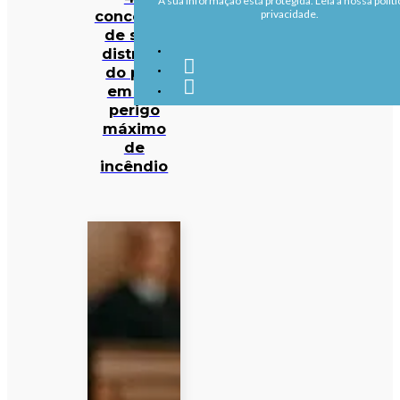
A sua informação está protegida. Leia a nossa políti
concelhos
privacidade.
de sete
distritos
do país
em em
perigo
máximo
de
incêndio