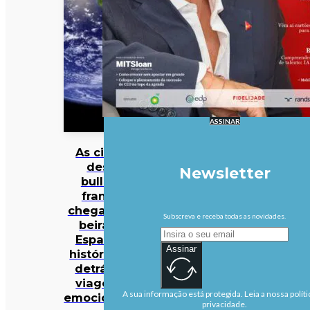
ASSINAR
As cinzas
deste
Newsletter
bulldog
francês
chegaram à
Subscreva e receba todas as novidades.
beira do
Espaço. A
Assinar
história por
detrás da
viagem é
A sua informação está protegida. Leia a nossa políti
emocionante
privacidade.