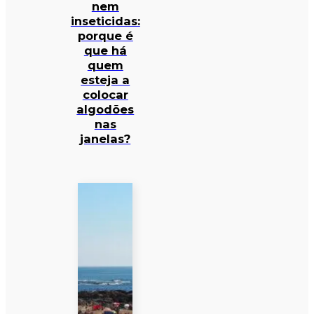
nem
inseticidas:
porque é
que há
quem
esteja a
colocar
algodões
nas
janelas?