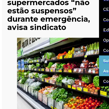
supermercados “não
estão suspensos”
CE
durante emergência,
Co
avisa sindicato
Ed
Op
Co
Su
As
Co