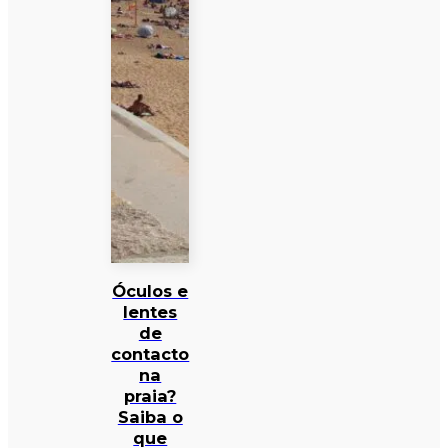
Óculos e
lentes
de
contacto
na
praia?
Saiba o
que