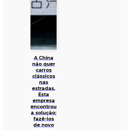
A China
não quer
carros
clássicos
nas
estradas.
Esta
empresa
encontrou
a solução:
fazê-los
de novo