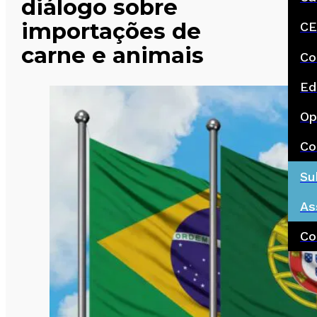
diálogo sobre
importações de
CE
carne e animais
Co
Ed
Op
Co
Su
As
Co