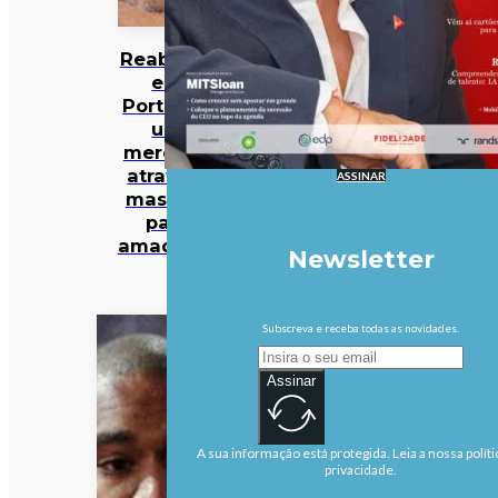
Reabilitar
em
Portugal:
um
mercado
atrativo,
ASSINAR
mas não
para
amadores
Newsletter
Subscreva e receba todas as novidades.
Assinar
A sua informação está protegida. Leia a nossa políti
privacidade.