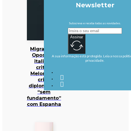
Newsletter
Subscreva e receba todas as novidades.
Assinar
Migrações:
Oposição
A sua informação está protegida. Leia a nossa políti
italiana
privacidade.
critica
Meloni por
crise
diplomática
“sem
fundamento”
com Espanha