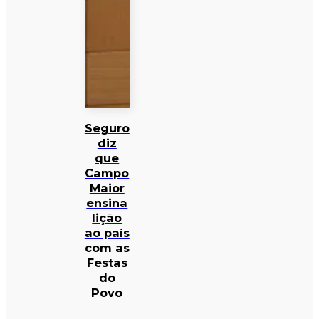
Seguro
diz
que
Campo
Maior
ensina
lição
ao país
com as
Festas
do
Povo