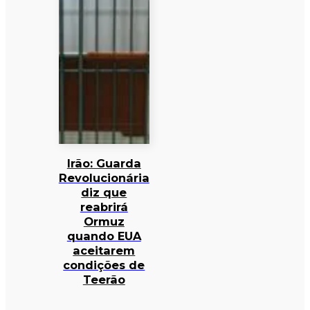
Irão: Guarda
Revolucionária
diz que
reabrirá
Ormuz
quando EUA
aceitarem
condições de
Teerão