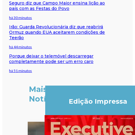
Seguro diz que Campo Maior ensina lição ao
país com as Festas do Povo
há 30 minutos
Irão: Guarda Revolucionária diz que reabrirá
Ormuz quando EUA aceitarem condições de
Teerão
há 44 minutos
Porque deixar o telemóvel descarregar
completamente pode ser um erro caro
há 51 minutos
Mais
Notícias
Edição Impressa