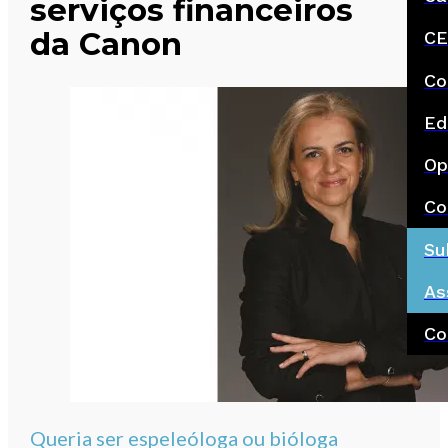
serviços financeiros
da Canon
CE
Co
Ed
Op
Co
Su
As
Co
Queria ser espeleóloga ou bióloga