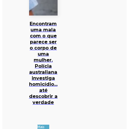
Encontram
uma mala
com o que
parece ser
o corpo de
uma
mulher.
Polícia
australiana
investiga
homicídio…
até
descobrir a
verdade
Mais