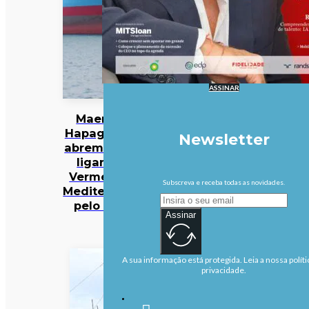
ASSINAR
Maersk e
Hapag-Lloyd
Newsletter
abrem rota a
ligar Mar
Vermelho a
Subscreva e receba todas as novidades.
Mediterrâneo
pelo Suez
Assinar
A sua informação está protegida. Leia a nossa políti
privacidade.