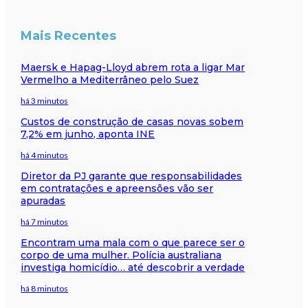
Mais Recentes
Maersk e Hapag-Lloyd abrem rota a ligar Mar
Vermelho a Mediterrâneo pelo Suez
há 3 minutos
Custos de construção de casas novas sobem
7,2% em junho, aponta INE
há 4 minutos
Diretor da PJ garante que responsabilidades
em contratações e apreensões vão ser
apuradas
há 7 minutos
Encontram uma mala com o que parece ser o
corpo de uma mulher. Polícia australiana
investiga homicídio… até descobrir a verdade
há 8 minutos