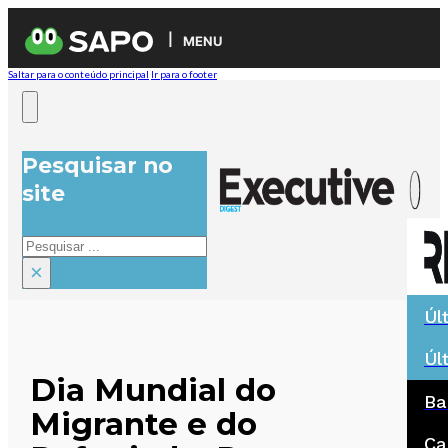
MENU
Saltar para o conteúdo principal
Ir para o footer
Pesquisar no
site
Pesquisar
×
Úl
Úl
Dia Mundial do
Ba
Migrante e do
Ca