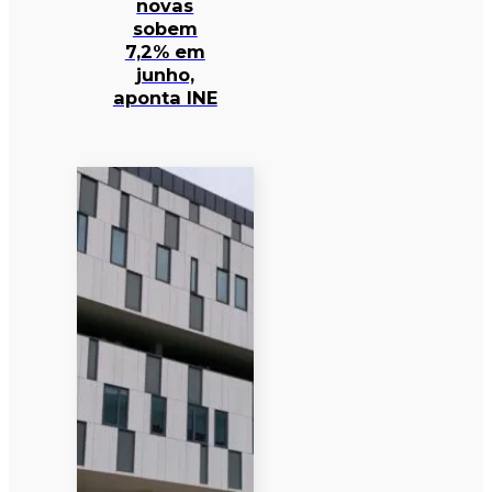
novas
sobem
7,2% em
junho,
aponta INE