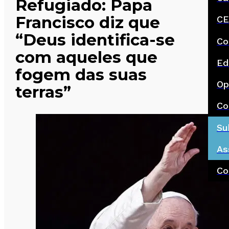
Refugiado: Papa
Francisco diz que
CE
“Deus identifica-se
Co
com aqueles que
Ed
fogem das suas
Op
terras”
Co
Su
As
Co