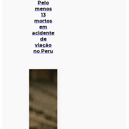
Pelo
menos
13
mortos
em
acidente
de
viação
no Peru