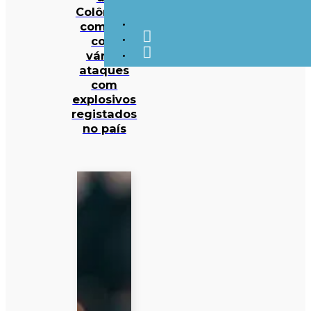
Colômbia
começa
com
vários
ataques
com
explosivos
registados
no país