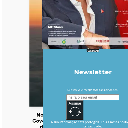
ASSINAR
Newsletter
Subscreva e receba todas as novidades.
Assinar
Novo
Governo
A sua informação está protegida. Leia a nossa políti
da
privacidade.