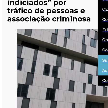
indiciados” por
tráfico de pessoas e
CE
associação criminosa
Co
Ed
Op
Co
Su
As
Co