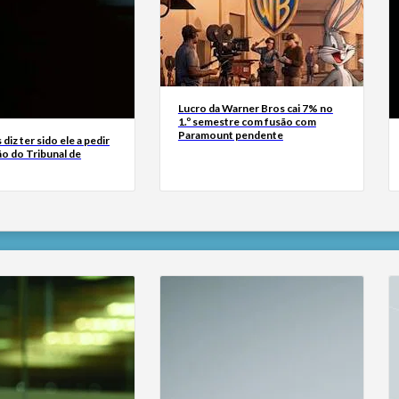
Lucro da Warner Bros cai 7% no
1.º semestre com fusão com
Paramount pendente
diz ter sido ele a pedir
ão do Tribunal de