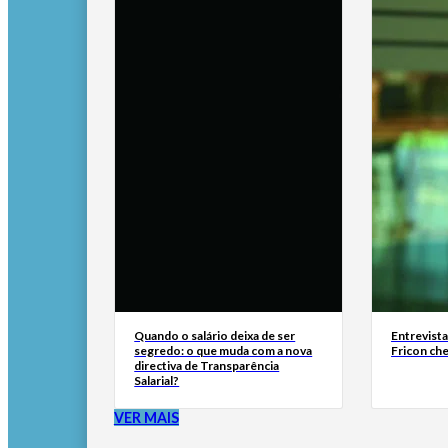
Quando o salário deixa de ser
Entrevist
segredo: o que muda com a nova
Fricon ch
directiva de Transparência
Salarial?
VER MAIS