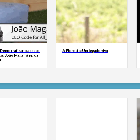
 Democratizar o acesso
A Floresta: Um legado vivo
ia, João Magalhães, da
ll_