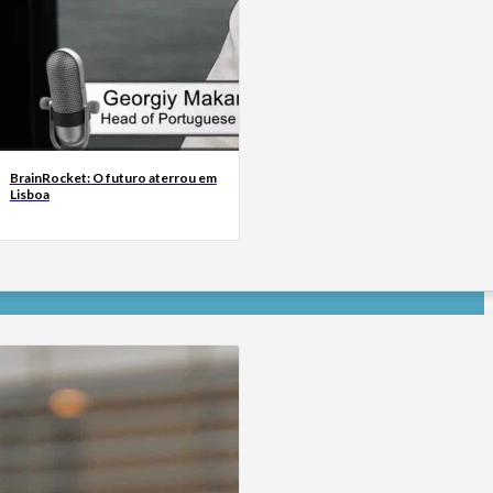
BrainRocket: O futuro aterrou em
Lisboa