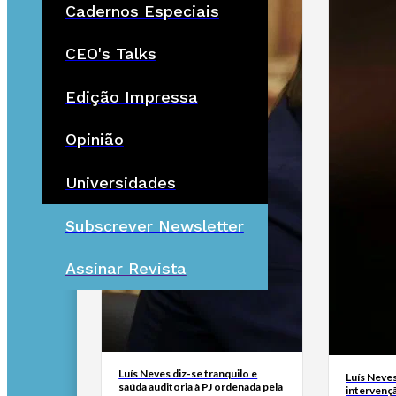
Cadernos Especiais
CEO's Talks
Edição Impressa
Opinião
Universidades
Subscrever Newsletter
Assinar Revista
Luís Neves diz-se tranquilo e
Luís Neves 
saúda auditoria à PJ ordenada pela
intervenç