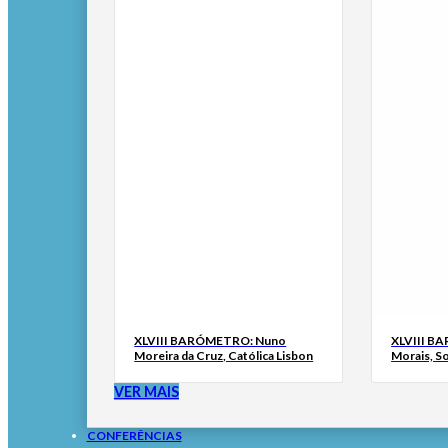
XLVIII BARÓMETRO: Nuno
XLVIII B
Moreira da Cruz, Católica Lisbon
Morais, S
VER MAIS
CONFERÊNCIAS