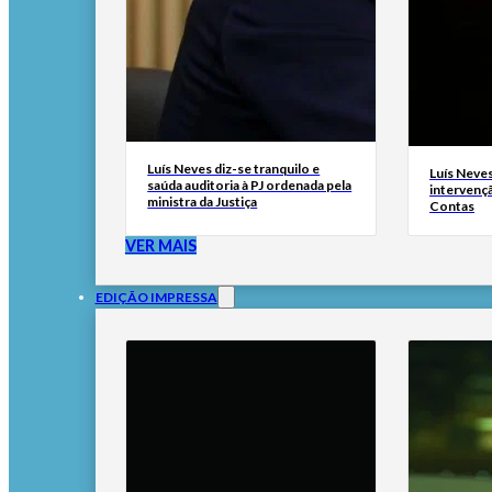
Luís Neves diz-se tranquilo e
Luís Neves 
saúda auditoria à PJ ordenada pela
intervenç
ministra da Justiça
Contas
VER MAIS
EDIÇÃO IMPRESSA