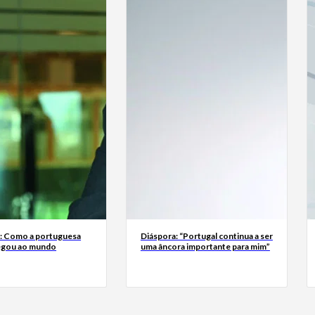
a: Como a portuguesa
Diáspora: “Portugal continua a ser
egou ao mundo
uma âncora importante para mim”