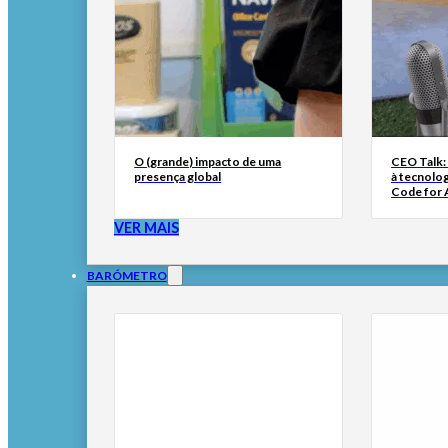
O (grande) impacto de uma
CEO Talk:
presença global
à tecnolog
Code for A
VER MAIS
BARÓMETRO