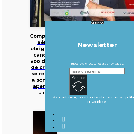
ASSINAR
Companhia
aérea
Newsletter
obrigada a
cancelar
voo depois
Subscreva e receba todas as novidades.
de criança
se recusar
Assinar
a sentar e
apertar o
cinto
A sua informação está protegida. Leia a nossa políti
privacidade.