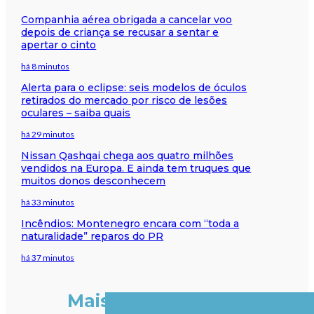
Companhia aérea obrigada a cancelar voo
depois de criança se recusar a sentar e
apertar o cinto
há 8 minutos
Alerta para o eclipse: seis modelos de óculos
retirados do mercado por risco de lesões
oculares – saiba quais
há 29 minutos
Nissan Qashqai chega aos quatro milhões
vendidos na Europa. E ainda tem truques que
muitos donos desconhecem
há 33 minutos
Incêndios: Montenegro encara com “toda a
naturalidade” reparos do PR
há 37 minutos
Mais