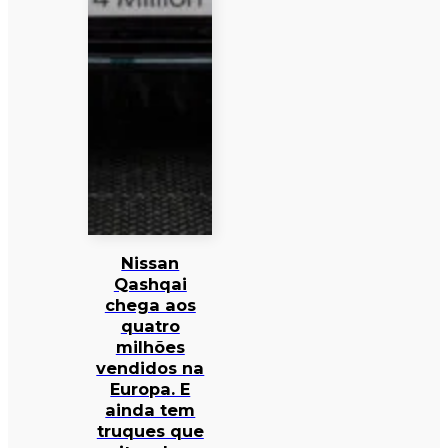
Nissan
Qashqai
chega aos
quatro
milhões
vendidos na
Europa. E
ainda tem
truques que