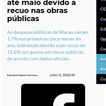
até maio devido a
recuo nas obras
CE
públicas
Co
Ed
As despesas públicas de Macau caíram
1,7% nos primeiros cinco meses do
Op
ano, sobretudo devido a um recuo de
Co
15,6% nos gastos em obras públicas,
de acordo com dados oficiais.
Su
As
Junho 11, 2026
5:09
Executive Digest com Lusa
Co