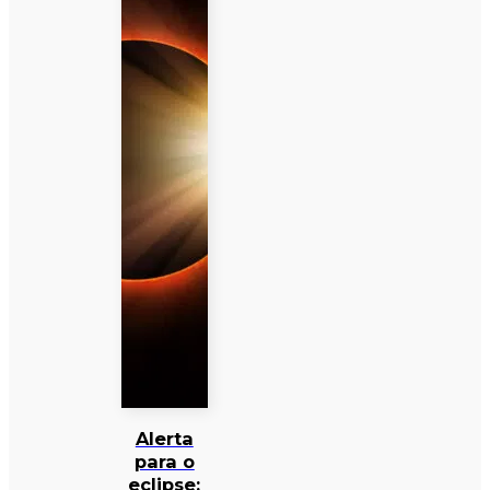
Alerta
para o
eclipse: