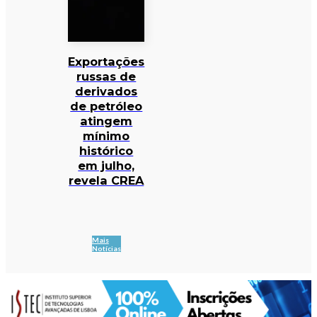
Exportações
russas de
derivados
de petróleo
atingem
mínimo
histórico
em julho,
revela CREA
Mais
Notícias