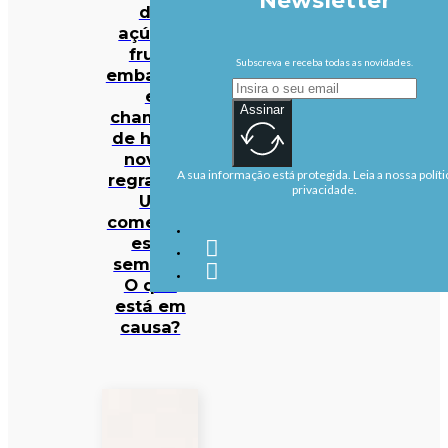
Newsletter
de
açúcar,
fruta
Subscreva e receba todas as novidades.
embalada
e
Assinar
champôs
de hotel:
novas
A sua informação está protegida. Leia a nossa políti
regras da
privacidade.
UE
começam
esta
semana.
O que
está em
causa?