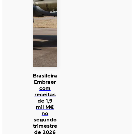
Brasileira
Embraer
com
receitas
de 1,9
mil M€
no
segundo
trimestre
de 2026