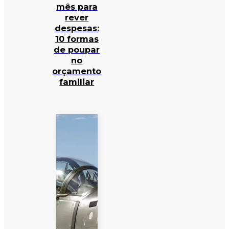
mês para
rever
despesas:
10 formas
de poupar
no
orçamento
familiar