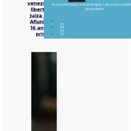
venezuelano
A sua informação está protegida. Leia a nossa políti
liberta ex-
privacidade.
juíza Maria
Afiuni após
16 anos de
prisão