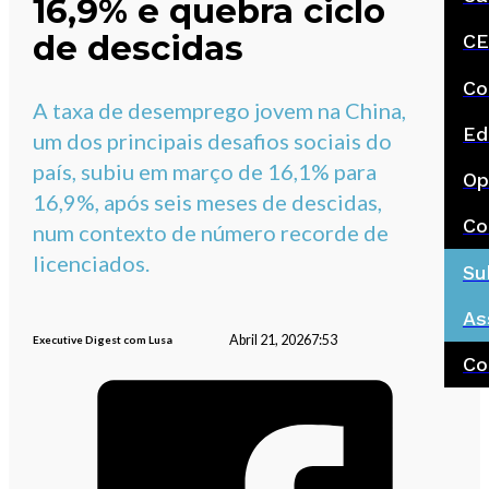
16,9% e quebra ciclo
de descidas
CE
Co
A taxa de desemprego jovem na China,
Ed
um dos principais desafios sociais do
país, subiu em março de 16,1% para
Op
16,9%, após seis meses de descidas,
Co
num contexto de número recorde de
licenciados.
Su
As
Abril 21, 2026
7:53
Executive Digest com Lusa
Co