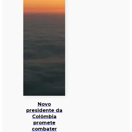
Novo
presidente da
Colômbia
promete
combater