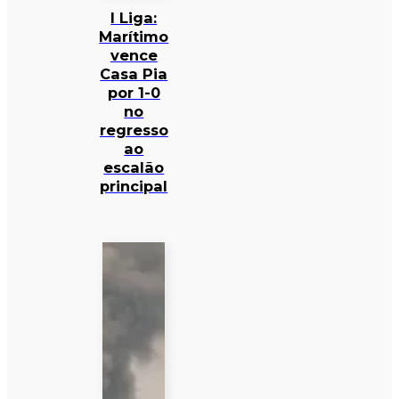
I Liga:
Marítimo
vence
Casa Pia
por 1-0
no
regresso
ao
escalão
principal