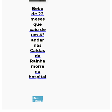
Bebé
de 22
meses
que
caiu de
um 4º
andar
nas
Caldas
da
Rainha
morre
no
hospital
Mais
Notícias