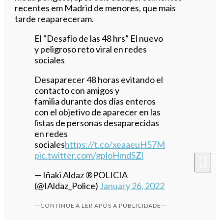
recentes em Madrid de menores, que mais
tarde reapareceram.
El “Desafío de las 48 hrs” El nuevo
y peligroso reto viral en redes
sociales
Desaparecer 48 horas evitando el
contacto con amigos y
familia durante dos días enteros
con el objetivo de aparecer en las
listas de personas desaparecidas
en redes
sociales
https://t.co/xeaaeuH57M
pic.twitter.com/gploHmdSZl
— Iñaki Aldaz ®️POLICIA
(@IAldaz_Police)
January 26, 2022
CONTINUE A LER APÓS A PUBLICIDADE