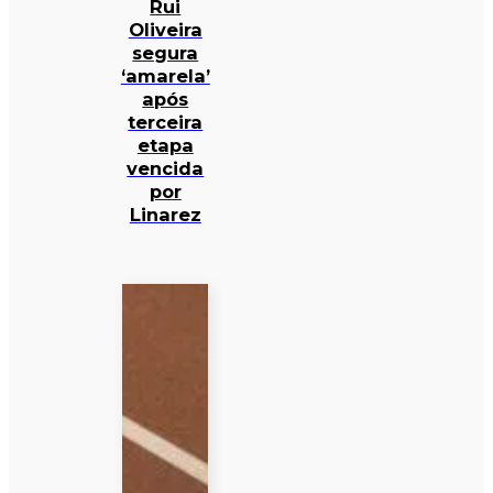
Rui
Oliveira
segura
‘amarela’
após
terceira
etapa
vencida
por
Linarez