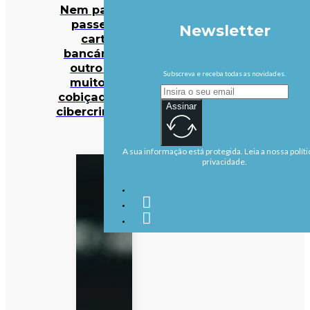
Nem palavras-
passe nem
Newsletter
cartões
bancários: há
outro dado
Subscreva e receba todas as novidades.
muito mais
cobiçado pelos
Assinar
cibercriminosos
A sua informação está protegida. Leia a nossa políti
privacidade.