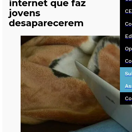
internet que faz
jovens
CE
desaparecerem
Co
Ed
Op
Co
Su
As
Co